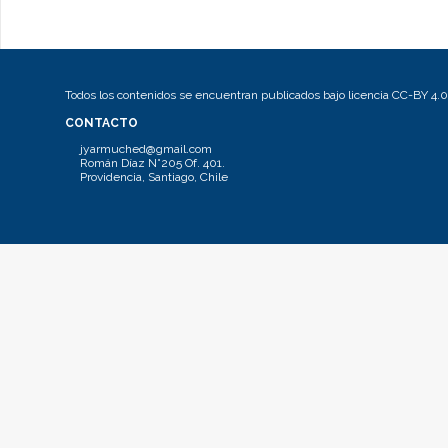
Todos los contenidos se encuentran publicados bajo licencia CC-BY 4.0
CONTACTO
jyarmuched@gmail.com
Román Díaz N°205 Of. 401.
Providencia, Santiago, Chile