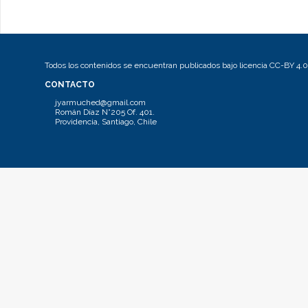
Todos los contenidos se encuentran publicados bajo licencia CC-BY 4.0
CONTACTO
jyarmuched@gmail.com
Román Díaz N°205 Of. 401.
Providencia, Santiago, Chile