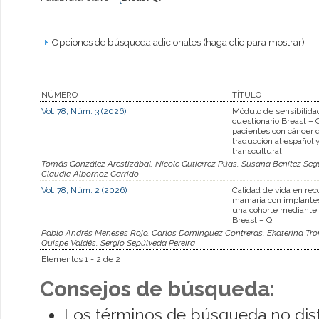
Opciones de búsqueda adicionales (haga clic para mostrar)
NÚMERO
TÍTULO
Vol. 78, Núm. 3 (2026)
Módulo de sensibilida
cuestionario Breast –
pacientes con cáncer
traducción al español 
transcultural
Tomás González Arestizábal, Nicole Gutierrez Púas, Susana Benítez Segue
Claudia Albornoz Garrido
Vol. 78, Núm. 2 (2026)
Calidad de vida en rec
mamaria con implantes
una cohorte mediante 
Breast – Q.
Pablo Andrés Meneses Rojo, Carlos Dominguez Contreras, Ekaterina Tro
Quispe Valdés, Sergio Sepúlveda Pereira
Elementos 1 - 2 de 2
Consejos de búsqueda:
Los términos de búsqueda no dis