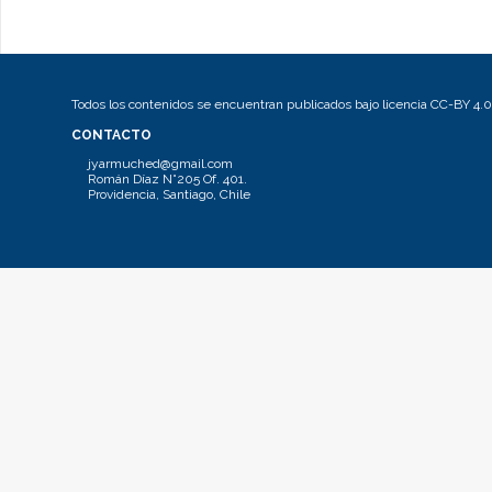
Todos los contenidos se encuentran publicados bajo licencia CC-BY 4.0
CONTACTO
jyarmuched@gmail.com
Román Díaz N°205 Of. 401.
Providencia, Santiago, Chile