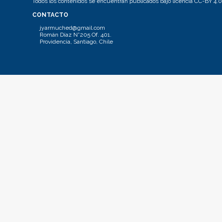
Todos los contenidos se encuentran publicados bajo licencia CC-BY 4.0
CONTACTO
jyarmuched@gmail.com
Román Díaz N°205 Of. 401.
Providencia, Santiago, Chile