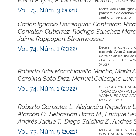
Elena Payno, Paula Muñoz Muñoz, Jose Ma
Vol. 73, Núm. 3 (2021)
Mortalidad Quirúrgica
pandemia de coronavi
centro universitario
Carlos Ignacio Dominguez Contreras, Rica
Corvalan Gutierrez, Rodrigo Sanchez March
Jaime Rappoport Stramwasser
Vol. 74, Núm. 1 (2022)
Determinando el pronó
paciente Gran Quema
Correlación del Índice
el Abbreviated Burn S
(ABSI)
Roberto Ariel Macchiavello Macho, María A
Carolina Soto Diez, Manuel Calcagno Lüer, 
Vol. 74, Núm. 1 (2022)
CIRUGÍAS POR TRAU
TORÁCICO: CARACTE
VARIABLES ASOCIADA
MORTALIDAD
Roberto González L., Alejandra Riquelme U.
Alarcón O., Sebastián Barra M., Enrique Seg
Andrés Jadue T., Diego Saldivia Z., Andrés 
Vol. 73, Núm. 5 (2021)
MORTALIDAD EN HOS
CON TRAUMATISMO T