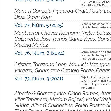
TRATAMIENTO DE LA
OBSTRUCCIÓN INTES
Manuel Gonzalo Figueroa-Giralt, Paula L
Diaz, Owen Korn
Vol. 77, Núm. 5 (2025)
Fascitis necrotizante:
década de experiencia
Montserrat Chávez Raimann, Victor Salazar
Calzaretta, José Tomás Gantz Vives, Con
Medina Muñoz
Vol. 76, Núm. 6 (2024)
Complicaciones biliare
postrasplante hepátic
institución de Colombi
Cristian Tarazona Leon, Mauricio Vanegas 
Vergara, Gianmarco Camelo Pardo, Edgar
Vol. 73, Núm. 3 (2021)
Baja incidencia y alta 
COVID-19 en Cirugía G
durante la primera ola 
pandemia
Alberto G Barranquero, Diego Ramos, Juan
Vilar Tabanera, Mariam Bajawi, Víctor Vaell
Núñez, Alba G Chiloeches, Paula Pastor, 