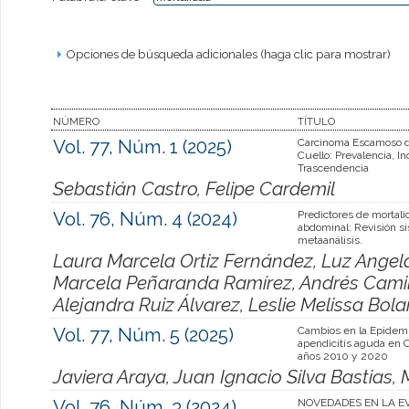
Opciones de búsqueda adicionales (haga clic para mostrar)
NÚMERO
TÍTULO
Vol. 77, Núm. 1 (2025)
Carcinoma Escamoso 
Cuello: Prevalencia, In
Trascendencia
Sebastián Castro, Felipe Cardemil
Vol. 76, Núm. 4 (2024)
Predictores de mortal
abdominal: Revisión si
metaanálisis.
Laura Marcela Ortiz Fernández, Luz Angela
Marcela Peñaranda Ramírez, Andrés Camil
Alejandra Ruiz Álvarez, Leslie Melissa Bol
Vol. 77, Núm. 5 (2025)
Cambios en la Epidemi
apendicitis aguda en C
años 2010 y 2020
Javiera Araya, Juan Ignacio Silva Bastias,
Vol. 76, Núm. 3 (2024)
NOVEDADES EN LA E