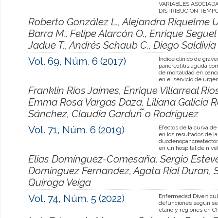
VARIABLES ASOCIADA
DISTRIBUCIÓN TEMP
Roberto González L., Alejandra Riquelme U
Barra M., Felipe Alarcón O., Enrique Seguel 
Jadue T., Andrés Schaub C., Diego Saldivia 
Vol. 69, Núm. 6 (2017)
Índice clínico de grav
pancreatitis aguda com
de mortalidad en pancr
en el servicio de urge
Franklin Ríos Jaimes, Enrique Villarreal Río
Emma Rosa Vargas Daza, Liliana Galicia Ro
Sánchez, Claudia Gardun ̃o Rodríguez
Vol. 71, Núm. 6 (2019)
Efectos de la curva de
en los resultados de la
duodenopancreatectom
en un hospital de nivel 
Elías Domínguez-Comesaña, Sergio Estev
Domínguez Fernandez, Agata Rial Duran, S
Quiroga Veiga
Vol. 74, Núm. 5 (2022)
Enfermedad Diverticula
defunciones según se
etario y regiones en Ch