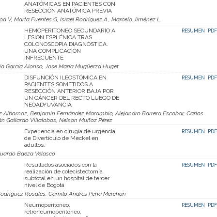
ANATÓMICAS EN PACIENTES CON
RESECCIÓN ANATÓMICA PREVIA
 V, Marta Fuentes G, Israel Rodríguez A., Marcelo Jiménez L.
HEMOPERITONEO SECUNDARIO A
RESUMEN
PDF
LESIÓN ESPLÉNICA TRAS
COLONOSCOPIA DIAGNÓSTICA.
UNA COMPLICACIÓN
INFRECUENTE
io García Alonso, Jose María Mugüerza Huget
DISFUNCIÓN ILEOSTÓMICA EN
RESUMEN
PDF
PACIENTES SOMETIDOS A
RESECCIÓN ANTERIOR BAJA POR
UN CÁNCER DEL RECTO LUEGO DE
NEOADYUVANCIA
 Albornoz, Benjamín Fernández Marambio, Alejandro Barrera Escobar, Carlos
tián Gallardo Villalobos, Nelson Muñoz Pérez
Experiencia en cirugía de urgencia
RESUMEN
PDF
de Divertículo de Meckel en
adultos.
duardo Baeza Velasco
Resultados asociados con la
RESUMEN
PDF
realización de colecistectomía
subtotal en un hospital de tercer
nivel de Bogotá
 Rodriguez Rosales, Camilo Andres Peña Merchan
Neumoperitoneo,
RESUMEN
PDF
retroneumoperitoneo,