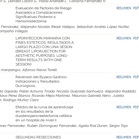
n S., Daniela Castro G., Paola Andrade L., Carolina Fernández R.
Evaluación de Factores de Riesgo
RESUMEN
PDF
Asociados a Complicaciones
Significativas Posterior a
Hemorroidectomía
al Fernández, Alejandro Nicolás Readi Vallejos, Sebastián Andrés López Núñez,
Campaña Villegas
LIPOINYECCION MAMARIA CON
RESUMEN
PDF
FINES ESTETICOS: RESULTADOS A
LARGO PLAZO CON UNA SESION
(BREAST LIPOINJECTION FOR
AESTHETIC PURPOSES: LONG-
TERM RESULTS WITH ONE
SESSION)
r maripangui, Alfonso Navia Torelli
Reversión del Bypass Gástrico:
RESUMEN
PDF
Indicaciones y Resultados
Quirúrgicos.
oto Gajardo, Pablo Achurra Tirado, Nicolás Quezada Sanhueza, Alejandro Raddatz
tavo Perez Blanco, Ricardo Mejía Martínez, Mauricio Gabrielli Nervi, Julieta
k, Rodrigo Muñoz Claro
Efectos de la curva de aprendizaje
RESUMEN
PDF
en los resultados de la
duodenopancreatectomía cefálica
en un hospital de nivel II.
vez Fernandez, Rubén Domínguez Fernandez, Agata Rial Duran, Sergio Tojo
SEGUNDAS RESECCIONES
RESUMEN
PDF