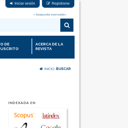
Iniciar sesión
Registrarse
» búsqueda avanzada«
ÍO DE
ACERCA DE LA
USCRITO
REVISTA
INICIO
BUSCAR
|
INDEXADA EN