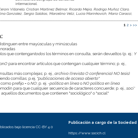
internacional.
oni Villanelo, Cristian Martinez Belmar, Ricardo Mejia, Rodrigo Muñoz Claro,
a Gonzalez, Sergio Saldias, Marcelino Veliz, Lucia Marinkovich, Mario Caracci,
1
2
>
>>
:
istinguen entre mayúsculas y minúsculas
gnoradas
culos que contengan
todos
los términos en consulta, serán devueltos (p. ej.:
Y
con
O
para encontrar artículos que contengan cualquier término; p. ej.,
onsultas más complejas; p. ej.,
archivo ((revista O conferencia) NO tesis)
endo comillas; p.ej,
"publicaciones de acceso abierto"
 como prefijo
-
o
NO
; p. ej.
-política en línea
o
NO política en línea
odín para que cualquier secuencia de caracteres concuerde; p. ej.,
soci*
aquellos documentos que contienen "sociológico" o "social"
Publicación a cargo de la Sociedad
licados bajo licencia CC-BY 4.0
https://www.socich.cl