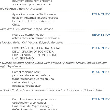
neumomediastino y enfisema
subcutáneo postcolonoscopia
onio Pedraza, Pablo Anchústegui
Apendicectomía profiláctica en la
RESUMEN
PDF
dotación Antártica: Experiencia del
Hospital de la Fuerza Aérea de
Chile.
 Jorquera, Luis Contreras, Felipe Celedón
Retiro de elementos de
RESUMEN
PDF
osteosíntesis en trauma maxilofacial
, Nicolás Yañez, Ilich Vargas, Edgardo González
EVOLUCIÓN HACIA LA ERA DIGITAL
RESUMEN
PDF
DE LA CIRUGÍA ORTOGNÁTICA.
EXPERIENCIA DE EN UN CENTRO
UNIVERSITARIO.
o Quispe, Rolando Schulz, Rocio Jara, Patricio Andrades, Stefan Danilla, Claudia
ergio Sepulveda
Complicaciones post-
RESUMEN
PDF
pancreatoduodenectomía de
tumores periampulares en una
unidad de cirugía
hepatopancreatobiliar
Pardo, Cristian Eduardo Tarazona, Juan Carlos Uribe Caputi, Belisario Ortiz,
Complicaciones postoperatorias en
RESUMEN
PDF
esofagectomía por cáncer.
Evaluación de 215 casos según
definiciones del grupo de consenso