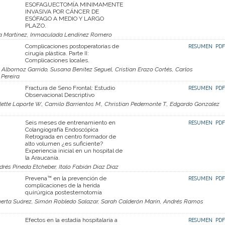
ESOFAGUECTOMÍA MINIMAMENTE
INVASIVA POR CÁNCER DE
ESÓFAGO A MEDIO Y LARGO
PLAZO.
ña Martínez, Inmaculada Lendínez Romero
Complicaciones postoperatorias de
RESUMEN
PDF
cirugía plástica. Parte II:
Complicaciones locales.
 Albornoz Garrido, Susana Benítez Seguel, Cristian Erazo Cortés, Carlos
Pereira
Fractura de Seno Frontal: Estudio
RESUMEN
PDF
Observacional Descriptivo
aulette Laporte W., Camilo Barrientos M., Christian Pedemonte T., Edgardo Gonzalez
Seis meses de entrenamiento en
RESUMEN
PDF
Colangiografía Endoscópica
Retrograda en centro formador de
alto volumen ¿es suficiente?
Experiencia inicial en un hospital de
la Araucanía.
rés Pineda Etcheber, Italo Fabián Diaz Diaz
Prevena™ en la prevención de
RESUMEN
PDF
complicaciones de la herida
quirúrgica postesternotomía
uerta Suárez, Simón Robledo Salazar, Sarah Calderón Marín, Andrés Ramos
Efectos en la estadía hospitalaria a
RESUMEN
PDF