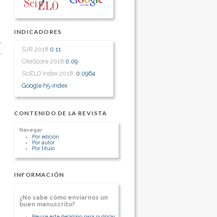
INDICADORES
SJR 2018
0.11
CiteScore 2018
0.09
SciELO Index 2018:
0.0964
Google h5-index
CONTENIDO DE LA REVISTA
Navegar
Por edición
Por autor
Por título
INFORMACIÓN
¿No sabe cómo enviarnos un
buen manuscrito?
Revise éste decálogo para publicar