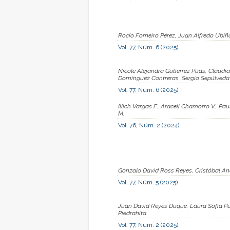
Rocío Forneiro Pérez, Juan Alfredo Ubi
Vol. 77, Núm. 6 (2025)
Nicole Alejandra Gutiérrez Púas, Claudia
Domínguez Contreras, Sergio Sepúlveda 
Vol. 77, Núm. 6 (2025)
Illich Vargas F., Araceli Chamorro V., P
M.
Vol. 76, Núm. 2 (2024)
Gonzalo David Ross Reyes, Cristóbal And
Vol. 77, Núm. 5 (2025)
Juan David Reyes Duque, Laura Sofía P
Piedrahita
Vol. 77, Núm. 2 (2025)