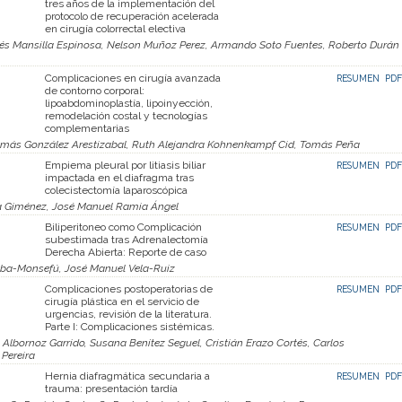
tres años de la implementación del
protocolo de recuperación acelerada
en cirugía colorrectal electiva
rés Mansilla Espinosa, Nelson Muñoz Perez, Armando Soto Fuentes, Roberto Durán
Complicaciones en cirugía avanzada
RESUMEN
PDF
de contorno corporal:
lipoabdominoplastía, lipoinyección,
remodelación costal y tecnologías
complementarias
omás González Arestizabal, Ruth Alejandra Kohnenkampf Cid, Tomás Peña
Empiema pleural por litiasis biliar
RESUMEN
PDF
impactada en el diafragma tras
colecistectomía laparoscópica
ra Giménez, José Manuel Ramia Ángel
Biliperitoneo como Complicación
RESUMEN
PDF
subestimada tras Adrenalectomía
Derecha Abierta: Reporte de caso
lba-Monsefú, José Manuel Vela-Ruiz
Complicaciones postoperatorias de
RESUMEN
PDF
cirugía plástica en el servicio de
urgencias, revisión de la literatura.
Parte I: Complicaciones sistémicas.
 Albornoz Garrido, Susana Benítez Seguel, Cristián Erazo Cortés, Carlos
Pereira
Hernia diafragmática secundaria a
RESUMEN
PDF
trauma: presentación tardía