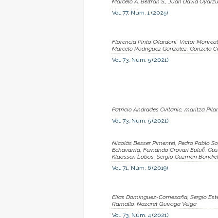
Marcelo A. Beltrán S., Juan David Oyarzú
Vol. 77, Núm. 1 (2025)
Florencia Pinto Gilardoni, Victor Monre
Marcelo Rodriguez González, Gonzalo 
Vol. 73, Núm. 5 (2021)
Patricio Andrades Cvitanic, maritza Pila
Vol. 73, Núm. 5 (2021)
Nicolás Besser Pimentel, Pedro Pablo S
Echavarria, Fernando Crovari Eulufi, Gus
Klaassen Lobos, Sergio Guzmán Bondie
Vol. 71, Núm. 6 (2019)
Elías Domínguez-Comesaña, Sergio Este
Ramallo, Nazaret Quiroga Veiga
Vol. 73, Núm. 4 (2021)