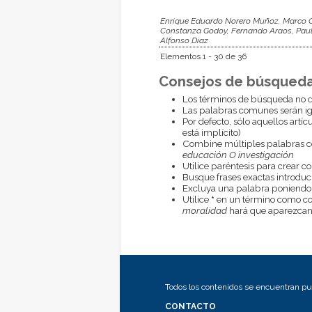
Enrique Eduardo Norero Muñoz, Marco Cer
Constanza Godoy, Fernando Araos, Paulin
Alfonso Diaz
Elementos 1 - 30 de 36
Consejos de búsqueda
Los términos de búsqueda no d
Las palabras comunes serán i
Por defecto, sólo aquellos artí
está implícito)
Combine múltiples palabras 
educación O investigación
Utilice paréntesis para crear c
Busque frases exactas introduci
Excluya una palabra poniendo
Utilice
*
en un término como com
moralidad
hará que aparezcan 
Todos los contenidos se encuentran pub
CONTACTO