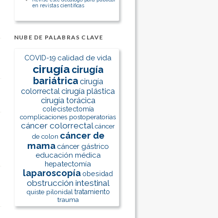
en revistas científicas
NUBE DE PALABRAS CLAVE
calidad de vida
COVID-19
cirugía
cirugía
bariátrica
cirugía
colorrectal
cirugía plástica
cirugía torácica
colecistectomía
complicaciones postoperatorias
cáncer colorrectal
cáncer
cáncer de
de colon
mama
cáncer gástrico
educación médica
hepatectomía
laparoscopía
obesidad
obstrucción intestinal
quiste pilonidal
tratamiento
trauma