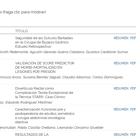
 (haga clic para mostrar)
TÍTULO
Seguridad de las Suturas Barbadas
RESUMEN
PDF
en la Cirugía de Bypass Gástrico:
Estudio Retrospectivo
 Smith Pedemonte, Agustín Gerardo Guerra Catalano, Gustavo Cwiklitzer Sumar,
VALIDACIÓN DE SCORE PREDICTOR
RESUMEN
PDF
DE MORBI-MORTALIDAD EN
LESIONES POR PRESIÓN
ncisca Arcos, Susana Benitez Seguel, Claudia Albornoz, Carlos Dominguez,
Divertículo Rectal como
RESUMEN
PDF
Complicación Tardía Excepcional de
la Técnica STARR: Caso Clínico
Paz, Eduardo Rodríguez Martínez
Caracterización funcional pre y
RESUMEN
PDF
postoperatoria de adultos sometidos
a cirugía abdominal oncológica
electiva
enchullán, Pablo Castillo Orellana, Leonardo Cárcamo Gruebler
RESULTADOS DE LA
RESUMEN
PDF