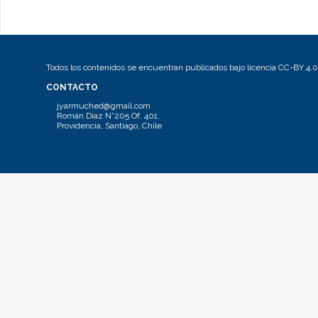
Todos los contenidos se encuentran publicados bajo licencia CC-BY 4.0
CONTACTO
jyarmuched@gmail.com
Román Díaz N°205 Of. 401.
Providencia, Santiago, Chile