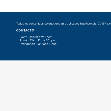
Todos los contenidos se encuentran publicados bajo licencia CC-BY 4.0
CONTACTO
jyarmuched@gmail.com
Román Díaz N°205 Of. 401.
Providencia, Santiago, Chile