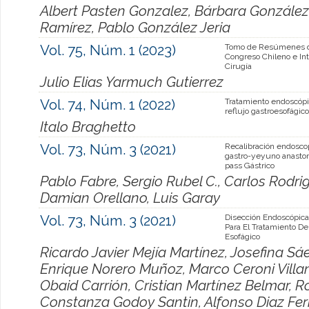
Albert Pasten Gonzalez, Bárbara González
Ramírez, Pablo González Jeria
Vol. 75, Núm. 1 (2023)
Tomo de Resúmenes d
Congreso Chileno e Int
Cirugía
Julio Elias Yarmuch Gutierrez
Vol. 74, Núm. 1 (2022)
Tratamiento endoscópi
reflujo gastroesofágico
Italo Braghetto
Vol. 73, Núm. 3 (2021)
Recalibración endosco
gastro-yeyuno anasto
pass Gástrico
Pablo Fabre, Sergio Rubel C., Carlos Rodrig
Damian Orellano, Luis Garay
Vol. 73, Núm. 3 (2021)
Disección Endoscópi
Para El Tratamiento De
Esofágico
Ricardo Javier Mejía Martínez, Josefina Sáe
Enrique Norero Muñoz, Marco Ceroni Villan
Obaid Carrión, Cristian Martínez Belmar, 
Constanza Godoy Santin, Alfonso Diaz Fern