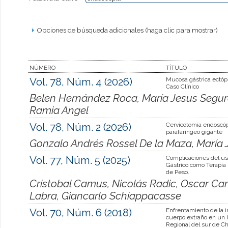
Opciones de búsqueda adicionales (haga clic para mostrar)
NÚMERO
TÍTULO
Vol. 78, Núm. 4 (2026)
Mucosa gástrica ectópi
Caso Clínico
Belen Hernández Roca, María Jesus Segur
Ramia Angel
Vol. 78, Núm. 2 (2026)
Cervicotomía endoscó
parafaríngeo gigante
Gonzalo Andrés Rossel De la Maza, María
Vol. 77, Núm. 5 (2025)
Complicaciones del us
Gástrico como Terapia 
de Peso.
Cristobal Camus, Nicolás Radic, Oscar Ca
Labra, Giancarlo Schiappacasse
Vol. 70, Núm. 6 (2018)
Enfrentamiento de la 
cuerpo extraño en un 
Regional del sur de Ch