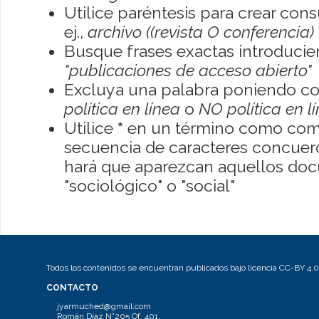
Utilice paréntesis para crear con
ej.,
archivo ((revista O conferencia)
Busque frases exactas introducien
"publicaciones de acceso abierto"
Excluya una palabra poniendo co
política en línea
o
NO política en l
Utilice
*
en un término como como
secuencia de caracteres concuerde
hará que aparezcan aquellos do
"sociológico" o "social"
Todos los contenidos se encuentran publicados bajo licencia CC-BY 4.0
CONTACTO
jyarmuched@gmail.com
Román Díaz N°205 Of. 401.