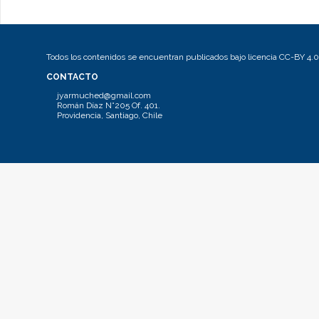
Todos los contenidos se encuentran publicados bajo licencia CC-BY 4.0
CONTACTO
jyarmuched@gmail.com
Román Díaz N°205 Of. 401.
Providencia, Santiago, Chile