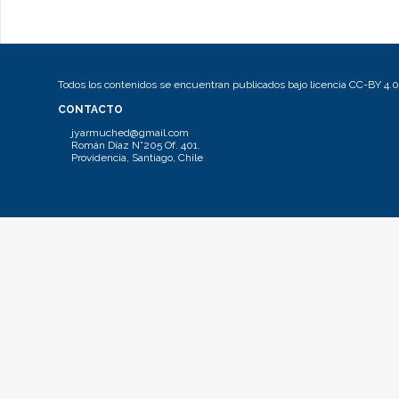
Todos los contenidos se encuentran publicados bajo licencia CC-BY 4.0
CONTACTO
jyarmuched@gmail.com
Román Díaz N°205 Of. 401.
Providencia, Santiago, Chile