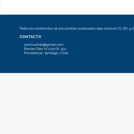
Todos los contenidos se encuentran publicados bajo licencia CC-BY 4.0
CONTACTO
jyarmuched@gmail.com
Román Díaz N°205 Of. 401.
Providencia, Santiago, Chile