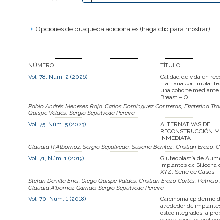
Opciones de búsqueda adicionales (haga clic para mostrar)
NÚMERO
TÍTULO
Vol. 78, Núm. 2 (2026)
Calidad de vida en rec
mamaria con implantes
una cohorte mediante 
Breast – Q.
Pablo Andrés Meneses Rojo, Carlos Dominguez Contreras, Ekaterina Tro
Quispe Valdés, Sergio Sepúlveda Pereira
Vol. 75, Núm. 5 (2023)
ALTERNATIVAS DE
RECONSTRUCCIÓN M
INMEDIATA
Claudia R Albornoz, Sergio Sepúlveda, Susana Benítez, Cristián Erazo,
Vol. 71, Núm. 1 (2019)
Gluteoplastía de Aum
Implantes de Silicona 
XYZ. Serie de Casos.
Stefan Danilla Enei, Diego Quispe Valdes, Cristian Erazo Cortés, Patrici
Claudia Albornoz Garrido, Sergio Sepulveda Pereira
Vol. 70, Núm. 1 (2018)
Carcinoma epidermoide
alrededor de implante
osteointegrados: a pro
caso y revisión bibliogr