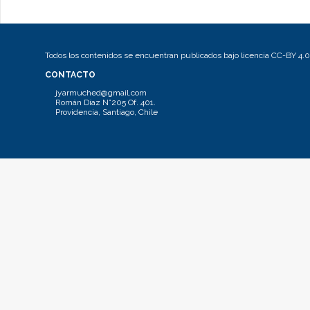
Todos los contenidos se encuentran publicados bajo licencia CC-BY 4.0
CONTACTO
jyarmuched@gmail.com
Román Díaz N°205 Of. 401.
Providencia, Santiago, Chile