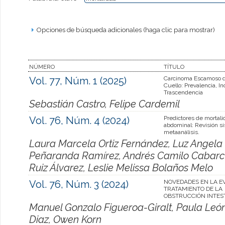
Opciones de búsqueda adicionales (haga clic para mostrar)
NÚMERO
TÍTULO
Vol. 77, Núm. 1 (2025)
Carcinoma Escamoso 
Cuello: Prevalencia, In
Trascendencia
Sebastián Castro, Felipe Cardemil
Vol. 76, Núm. 4 (2024)
Predictores de mortal
abdominal: Revisión si
metaanálisis.
Laura Marcela Ortiz Fernández, Luz Angela 
Peñaranda Ramírez, Andrés Camilo Cabarca
Ruiz Álvarez, Leslie Melissa Bolaños Melo
Vol. 76, Núm. 3 (2024)
NOVEDADES EN LA E
TRATAMIENTO DE LA
OBSTRUCCIÓN INTES
Manuel Gonzalo Figueroa-Giralt, Paula Le
Diaz, Owen Korn