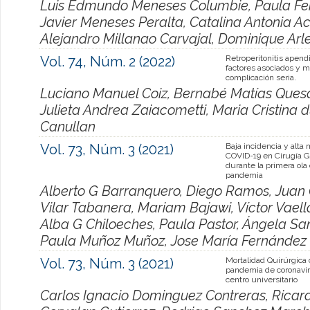
Luis Edmundo Meneses Columbie, Paula Fe
Javier Meneses Peralta, Catalina Antonia Ac
Alejandro Millanao Carvajal, Dominique Arl
Vol. 74, Núm. 2 (2022)
Retroperitonitis apendi
factores asociados y 
complicación seria.
Luciano Manuel Coiz, Bernabé Matías Quesa
Julieta Andrea Zaiacometti, Maria Cristina d
Canullan
Vol. 73, Núm. 3 (2021)
Baja incidencia y alta 
COVID-19 en Cirugía G
durante la primera ola 
pandemia
Alberto G Barranquero, Diego Ramos, Juan 
Vilar Tabanera, Mariam Bajawi, Víctor Vaello
Alba G Chiloeches, Paula Pastor, Ángela Sa
Paula Muñoz Muñoz, Jose María Fernández
Vol. 73, Núm. 3 (2021)
Mortalidad Quirúrgica
pandemia de coronavi
centro universitario
Carlos Ignacio Dominguez Contreras, Ricar