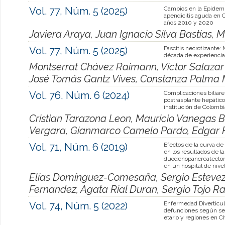
Vol. 77, Núm. 5 (2025)
Cambios en la Epidemi
apendicitis aguda en C
años 2010 y 2020
Javiera Araya, Juan Ignacio Silva Bastias, M
Vol. 77, Núm. 5 (2025)
Fascitis necrotizante:
década de experiencia
Montserrat Chávez Raimann, Victor Salazar P
José Tomás Gantz Vives, Constanza Palma
Vol. 76, Núm. 6 (2024)
Complicaciones biliare
postrasplante hepátic
institución de Colombi
Cristian Tarazona Leon, Mauricio Vanegas Ba
Vergara, Gianmarco Camelo Pardo, Edgar 
Vol. 71, Núm. 6 (2019)
Efectos de la curva de
en los resultados de la
duodenopancreatectom
en un hospital de nivel 
Elías Domínguez-Comesaña, Sergio Esteve
Fernandez, Agata Rial Duran, Sergio Tojo R
Vol. 74, Núm. 5 (2022)
Enfermedad Diverticula
defunciones según se
etario y regiones en Ch