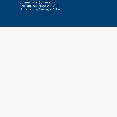
jyarmuched@gmail.com
Román Díaz N°205 Of. 401.
Providencia, Santiago, Chile