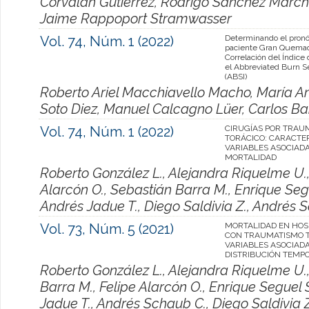
Corvalan Gutierrez, Rodrigo Sanchez Marcha
Jaime Rappoport Stramwasser
Vol. 74, Núm. 1 (2022)
Determinando el pronó
paciente Gran Quema
Correlación del Índice
el Abbreviated Burn S
(ABSI)
Roberto Ariel Macchiavello Macho, María An
Soto Diez, Manuel Calcagno Lüer, Carlos Bar
Vol. 74, Núm. 1 (2022)
CIRUGÍAS POR TRAU
TORÁCICO: CARACTE
VARIABLES ASOCIADA
MORTALIDAD
Roberto González L., Alejandra Riquelme U.,
Alarcón O., Sebastián Barra M., Enrique Segu
Andrés Jadue T., Diego Saldivia Z., Andrés S
Vol. 73, Núm. 5 (2021)
MORTALIDAD EN HOS
CON TRAUMATISMO T
VARIABLES ASOCIADA
DISTRIBUCIÓN TEMP
Roberto González L., Alejandra Riquelme U.
Barra M., Felipe Alarcón O., Enrique Seguel S
Jadue T., Andrés Schaub C., Diego Saldivia Z