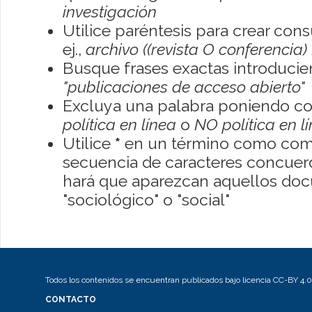
investigación
Utilice paréntesis para crear con
ej.,
archivo ((revista O conferencia)
Busque frases exactas introducien
"publicaciones de acceso abierto"
Excluya una palabra poniendo co
política en línea
o
NO política en l
Utilice
*
en un término como como
secuencia de caracteres concuerde
hará que aparezcan aquellos do
"sociológico" o "social"
Todos los contenidos se encuentran publicados bajo licencia CC-BY 4.0
CONTACTO