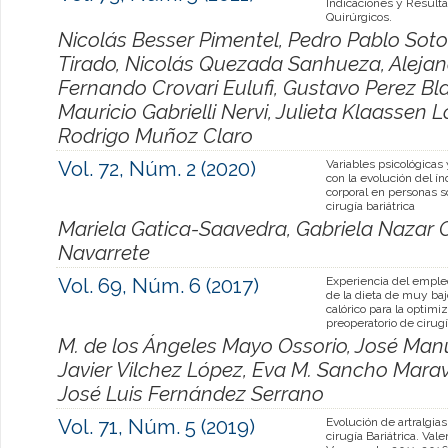
Indicaciones y Result
Quirúrgicos.
Nicolás Besser Pimentel, Pedro Pablo Soto
Tirado, Nicolás Quezada Sanhueza, Alejan
Fernando Crovari Eulufi, Gustavo Perez Bla
Mauricio Gabrielli Nervi, Julieta Klaassen
Rodrigo Muñoz Claro
Vol. 72, Núm. 2 (2020)
Variables psicológicas 
con la evolución del í
corporal en personas 
cirugía bariátrica
Mariela Gatica-Saavedra, Gabriela Nazar C
Navarrete
Vol. 69, Núm. 6 (2017)
Experiencia del emple
de la dieta de muy baj
calórico para la optimi
preoperatorio de cirugí
M. de los Ángeles Mayo Ossorio, José Man
Javier Vilchez López, Eva M. Sancho Marav
José Luis Fernández Serrano
Vol. 71, Núm. 5 (2019)
Evolución de artralgias
cirugía Bariátrica. Vale