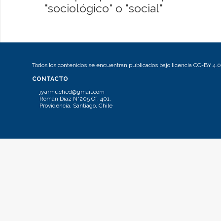
"sociológico" o "social"
Todos los contenidos se encuentran publicados bajo licencia CC-BY 4.0
CONTACTO
jyarmuched@gmail.com
Román Díaz N°205 Of. 401.
Providencia, Santiago, Chile