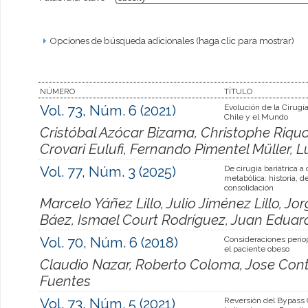
Opciones de búsqueda adicionales (haga clic para mostrar)
NÚMERO
TÍTULO
Vol. 73, Núm. 6 (2021)
Evolución de la Cirugía
Chile y el Mundo
Cristóbal Azócar Bizama, Christophe Riquo
Crovari Eulufi, Fernando Pimentel Müller, L
Vol. 77, Núm. 3 (2025)
De cirugía bariátrica a 
metabólica: historia, de
consolidación
Marcelo Yáñez Lillo, Julio Jiménez Lillo, J
Báez, Ismael Court Rodríguez, Juan Edua
Vol. 70, Núm. 6 (2018)
Consideraciones perio
el paciente obeso
Claudio Nazar, Roberto Coloma, Jose Contr
Fuentes
Vol. 73, Núm. 5 (2021)
Reversión del Bypass 