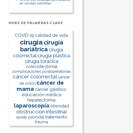
en revistas científicas
NUBE DE PALABRAS CLAVE
calidad de vida
COVID-19
cirugía
cirugía
bariátrica
cirugía
colorrectal
cirugía plástica
cirugía torácica
colecistectomía
complicaciones postoperatorias
cáncer colorrectal
cáncer
cáncer de
de colon
mama
cáncer gástrico
educación médica
hepatectomía
laparoscopía
obesidad
obstrucción intestinal
quiste pilonidal
tratamiento
trauma