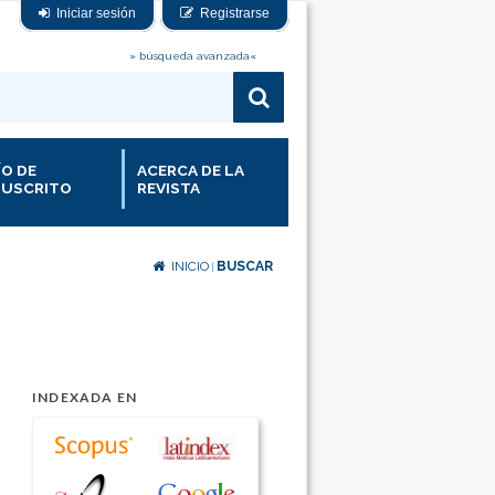
Iniciar sesión
Registrarse
» búsqueda avanzada«
ÍO DE
ACERCA DE LA
USCRITO
REVISTA
INICIO
BUSCAR
|
INDEXADA EN