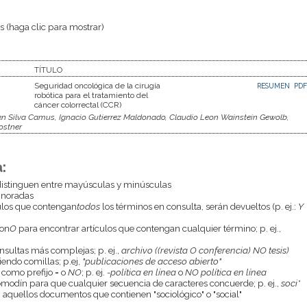
 (haga clic para mostrar)
TÍTULO
Seguridad oncológica de la cirugía
RESUMEN
PDF
robótica para el tratamiento del
cáncer colorrectal (CCR)
men Silva Camus, Ignacio Gutierrez Maldonado, Claudio Leon Wainstein Gewolb,
ostner
:
istinguen entre mayúsculas y minúsculas
gnoradas
culos que contengan
todos
los términos en consulta, serán devueltos (p. ej.:
Y
con
O
para encontrar artículos que contengan cualquier término; p. ej.,
onsultas más complejas; p. ej.,
archivo ((revista O conferencia) NO tesis)
endo comillas; p.ej,
"publicaciones de acceso abierto"
 como prefijo
-
o
NO
; p. ej.
-política en línea
o
NO política en línea
odín para que cualquier secuencia de caracteres concuerde; p. ej.,
soci*
aquellos documentos que contienen "sociológico" o "social"