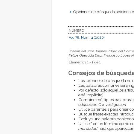
Opciones de búsqueda adicionales
NÚMERO
Vol. 78, Núm. 4 (2026)
Joselin del valle Jaimes, Clara del Car
Felipe Quezada Diaz, Francisco López K
Elementos 1 - 1 de 1
Consejos de búsqueda
Los términos de búsqueda no d
Las palabras comunes serán i
Por defecto, sólo aquellos artí
está implícito)
Combine múltiples palabras 
educación O investigación
Utilice paréntesis para crear c
Busque frases exactas introduci
Excluya una palabra poniendo
Utilice
*
en un término como com
moralidad
hará que aparezcan 