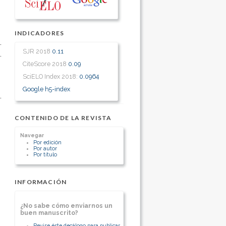
INDICADORES
SJR 2018
0.11
CiteScore 2018
0.09
SciELO Index 2018:
0.0964
Google h5-index
CONTENIDO DE LA REVISTA
Navegar
Por edición
Por autor
Por título
INFORMACIÓN
¿No sabe cómo enviarnos un
buen manuscrito?
Revise éste decálogo para publicar