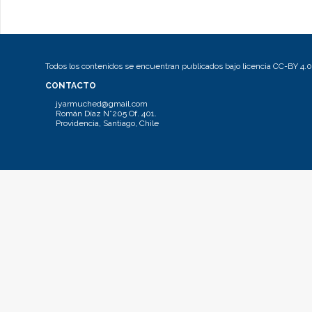
Todos los contenidos se encuentran publicados bajo licencia CC-BY 4.0
CONTACTO
jyarmuched@gmail.com
Román Díaz N°205 Of. 401.
Providencia, Santiago, Chile