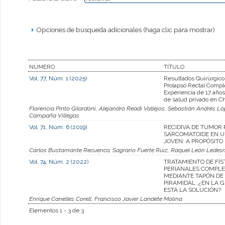
Opciones de búsqueda adicionales (haga clic para mostrar)
NÚMERO
TÍTULO
Vol. 77, Núm. 1 (2025)
Resultados Quirúrgico
Prolapso Rectal Compl
Experiencia de 17 años
de salud privado en Ch
Florencia Pinto Gilardoni, Alejandro Readi Vallejos, Sebastián Andrés 
Campaña Villegas
Vol. 71, Núm. 6 (2019)
RECIDIVA DE TUMOR
SARCOMATOIDE EN 
JOVEN: A PROPÓSITO
Carlos Bustamante Recuenco, Sagrario Fuerte Ruiz, Raquel León Ledes
Vol. 74, Núm. 2 (2022)
TRATAMIENTO DE FÍ
PERIANALES COMPLE
MEDIANTE TAPÓN DE
PIRAMIDAL. ¿EN LA 
ESTÁ LA SOLUCIÓN?
Enrique Canelles Corell, Francisco Javier Landete Molina
Elementos 1 - 3 de 3