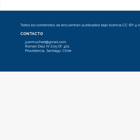
Todos los contenidos se encuentran publicados bajo licencia CC-BY 4.0
CONTACTO
jyarmuched@gmail.com
Román Díaz N°205 Of. 401.
Providencia, Santiago, Chile