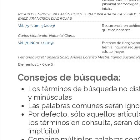
pilonidal sacrocoxígea
inicial
RICARDO ENRIQUE VILLALÓN CORTÉS, PAULINA ABARA CAUSSADE, 
BAEZ, FRANCISCA DIAZ ROJAS
Vol. 75, Núm. 3 (2023)
Recurrencia en echino
quística hepática
Carlos Manterola, Nataniel Claros
Vol. 71, Núm. 1 (2019)
Factores de riesgo asoc
hernia inguinal recurr
adulto mayor.
Fernando Karel Fonseca Sosa, Andres Lorenzo Mestril, Yaima Susana Re
Elementos 1 - 6 de 6
Consejos de búsqueda:
Los términos de búsqueda no dis
y minúsculas
Las palabras comunes serán igno
Por defecto, sólo aquellos artíc
los términos en consulta, serán de
implícito)
Combine múltiples palabras con