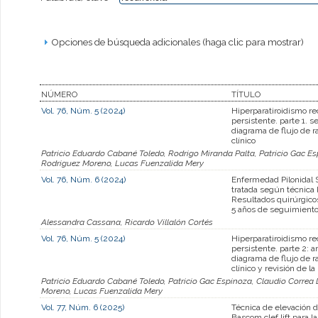
Opciones de búsqueda adicionales (haga clic para mostrar)
NÚMERO
TÍTULO
Vol. 76, Núm. 5 (2024)
Hiperparatiroidismo re
persistente. parte 1. s
diagrama de flujo de 
clínico
Patricio Eduardo Cabané Toledo, Rodrigo Miranda Palta, Patricio Gac Es
Rodriguez Moreno, Lucas Fuenzalida Mery
Vol. 76, Núm. 6 (2024)
Enfermedad Pilonidal 
tratada según técnica 
Resultados quirúrgico
5 años de seguimient
Alessandra Cassana, Ricardo Villalón Cortés
Vol. 76, Núm. 5 (2024)
Hiperparatiroidismo re
persistente. parte 2: a
diagrama de flujo de 
clínico y revisión de la 
Patricio Eduardo Cabané Toledo, Patricio Gac Espinoza, Claudio Correa 
Moreno, Lucas Fuenzalida Mery
Vol. 77, Núm. 6 (2025)
Técnica de elevación 
Bascom clef lift para 