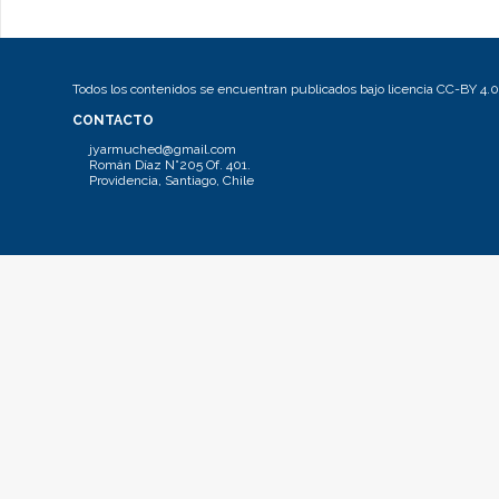
Todos los contenidos se encuentran publicados bajo licencia CC-BY 4.0
CONTACTO
jyarmuched@gmail.com
Román Díaz N°205 Of. 401.
Providencia, Santiago, Chile