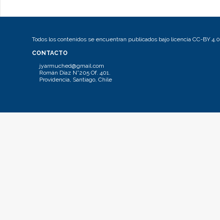
Todos los contenidos se encuentran publicados bajo licencia CC-BY 4.0
CONTACTO
jyarmuched@gmail.com
Román Díaz N°205 Of. 401.
Providencia, Santiago, Chile