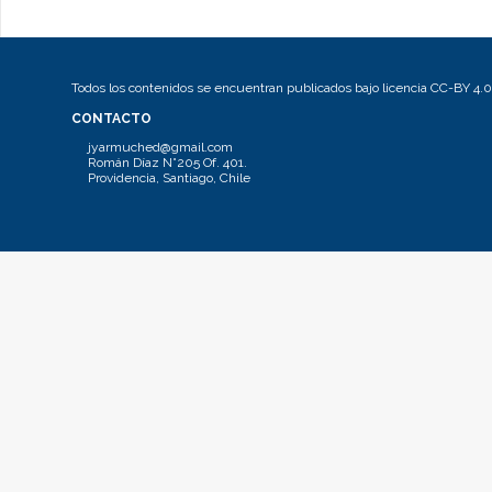
Todos los contenidos se encuentran publicados bajo licencia CC-BY 4.0
CONTACTO
jyarmuched@gmail.com
Román Díaz N°205 Of. 401.
Providencia, Santiago, Chile