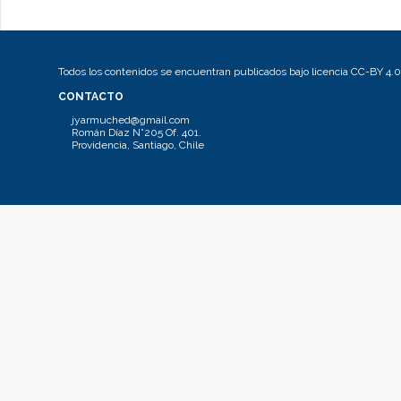
Todos los contenidos se encuentran publicados bajo licencia CC-BY 4.0
CONTACTO
jyarmuched@gmail.com
Román Díaz N°205 Of. 401.
Providencia, Santiago, Chile