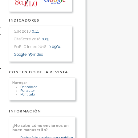
INDICADORES
SJR 2018
0.11
CiteScore 2018
0.09
SciELO Index 2018:
0.0964
Google h5-index
CONTENIDO DE LA REVISTA
Navegar
Por edición
Por autor
Por título
INFORMACIÓN
¿No sabe cómo enviarnos un
buen manuscrito?
Revise éste decálogo para publicar