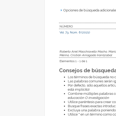
Opciones de búsqueda adicionales
NÚMERO
Vol. 73, Núm. 6 (2021)
Roberto Ariel Macchiavello Macho, María
Merino, Cristián Arriagada Irarrázabal
Elementos 1 - 1 de 1
Consejos de búsqueda
Los términos de búsqueda no d
Las palabras comunes serán i
Por defecto, sólo aquellos artí
está implícito)
Combine múltiples palabras 
educación O investigación
Utilice paréntesis para crear c
Busque frases exactas introduci
Excluya una palabra poniendo
Utilice
*
en un término como com