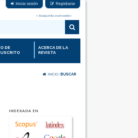
Iniciar sesión
Registrarse
» búsqueda avanzada«
ÍO DE
ACERCA DE LA
USCRITO
REVISTA
INICIO
BUSCAR
|
INDEXADA EN