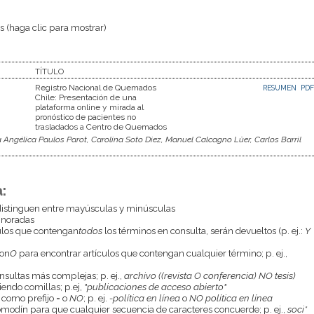
 (haga clic para mostrar)
TÍTULO
Registro Nacional de Quemados
RESUMEN
PDF
Chile: Presentación de una
plataforma online y mirada al
pronóstico de pacientes no
trasladados a Centro de Quemados
 Angélica Paulos Parot, Carolina Soto Diez, Manuel Calcagno Lüer, Carlos Barril
:
istinguen entre mayúsculas y minúsculas
gnoradas
culos que contengan
todos
los términos en consulta, serán devueltos (p. ej.:
Y
con
O
para encontrar artículos que contengan cualquier término; p. ej.,
onsultas más complejas; p. ej.,
archivo ((revista O conferencia) NO tesis)
endo comillas; p.ej,
"publicaciones de acceso abierto"
 como prefijo
-
o
NO
; p. ej.
-política en línea
o
NO política en línea
odín para que cualquier secuencia de caracteres concuerde; p. ej.,
soci*