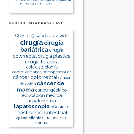
en revistas científicas
NUBE DE PALABRAS CLAVE
calidad de vida
COVID-19
cirugía
cirugía
bariátrica
cirugía
colorrectal
cirugía plástica
cirugía torácica
colecistectomía
complicaciones postoperatorias
cáncer colorrectal
cáncer
cáncer de
de colon
mama
cáncer gástrico
educación médica
hepatectomía
laparoscopía
obesidad
obstrucción intestinal
quiste pilonidal
tratamiento
trauma