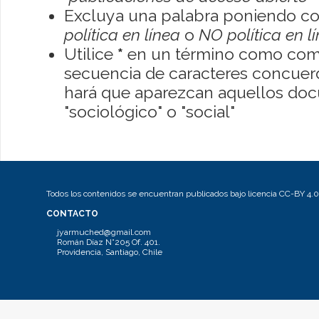
Excluya una palabra poniendo co
política en línea
o
NO política en l
Utilice
*
en un término como como
secuencia de caracteres concuerde
hará que aparezcan aquellos do
"sociológico" o "social"
Todos los contenidos se encuentran publicados bajo licencia CC-BY 4.0
CONTACTO
jyarmuched@gmail.com
Román Díaz N°205 Of. 401.
Providencia, Santiago, Chile