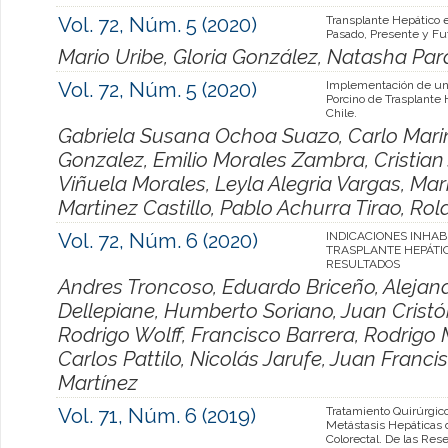
Vol. 72, Núm. 5 (2020)
Transplante Hepático e
Pasado, Presente y Fu
Mario Uribe, Gloria González, Natasha Par
Vol. 72, Núm. 5 (2020)
Implementación de u
Porcino de Trasplante 
Chile.
Gabriela Susana Ochoa Suazo, Carlo Mari
Gonzalez, Emilio Morales Zambra, Cristian 
Viñuela Morales, Leyla Alegria Vargas, Mar
Martinez Castillo, Pablo Achurra Tirao, R
Vol. 72, Núm. 6 (2020)
INDICACIONES INHAB
TRASPLANTE HEPÁTI
RESULTADOS
Andres Troncoso, Eduardo Briceño, Alejan
Dellepiane, Humberto Soriano, Juan Cristó
Rodrigo Wolff, Francisco Barrera, Rodrig
Carlos Pattilo, Nicolás Jarufe, Juan Franci
Martínez
Vol. 71, Núm. 6 (2019)
Tratamiento Quirúrgico
Metástasis Hepáticas 
Colorectal. De las Res