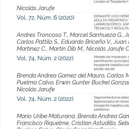
Locales al Trasplante 
Nicolás Jarufe
Vol. 72, Núm. 6 (2020)
DONANTE VIVO HEPÁ
ADULTO-PEDIÁTRICO
LAPAROSCÓPICO. AS
TÉCNICOS Y RESULTA
Andres Troncoso T., Marcel Sanhueza G., J
Carlos Pattilo S., Eduardo Briceño V., Juan
Martínez C., Martín Dib M., Nicolás Jarufe C
Vol. 74, Núm. 2 (2022)
Modelo de impresión 
planificación quirúrgic
trasplante hepático co
adulto-adulto
Brenda Andrea Gamez del Mauro, Carlos M
Puelma Calvo, Erwin Gunter Buckel Gonzale
Nicolás Jarufe
Vol. 74, Núm. 2 (2022)
Segmentectomía latera
laparoscópica en donan
trasplante hepático ad
pediátrico.
Mario Uribe Maturana, Brenda Andrea Gam
Francisco Riquelme, Cristian Astudillo, Seb