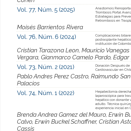
Vol. 77, Núm. 5 (2025)
Anastomois Renoporta
Trombosis Portal Avan
Estrategias para Preven
Retrombosis en Traspl
Moisés Barrientos Rivera
Vol. 76, Núm. 6 (2024)
Complicaciones biliare
postrasplante hepátic
institución de Colombi
Cristian Tarazona Leon, Mauricio Vanegas 
Vergara, Gianmarco Camelo Pardo, Edgar
Vol. 73, Núm. 2 (2021)
Donación Después de
Cardiovascular en Chil
Pablo Andres Perez Castro, Raimundo San
Palacios
Vol. 74, Núm. 1 (2022)
Hepatectomía derecha
laparoscópica para tra
hepático con donante v
adulto. Técnica quirúr
experiencia inicial en 
Brenda Andrea Gamez del Mauro, Erwin Bu
Calvo, Erwin Buckel Schaffner, Cristian As
Cassis