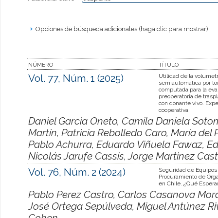
Opciones de búsqueda adicionales (haga clic para mostrar)
NÚMERO
TÍTULO
Vol. 77, Núm. 1 (2025)
Utilidad de la volumet
semiautomática por to
computada para la eva
preoperatoria de trasp
con donante vivo. Expe
cooperativa
Daniel Garcia Oneto, Camila Daniela Sot
Martín, Patricia Rebolledo Caro, María de
Pablo Achurra, Eduardo Viñuela Fawaz, Ed
Nicolás Jarufe Cassis, Jorge Martinez Cast
Vol. 76, Núm. 2 (2024)
Seguridad de Equipos
Procuramiento de Órga
en Chile. ¿Qué Esper
Pablo Perez Castro, Carlos Casanova Mora
José Ortega Sepúlveda, Miguel Antúnez R
Cohen