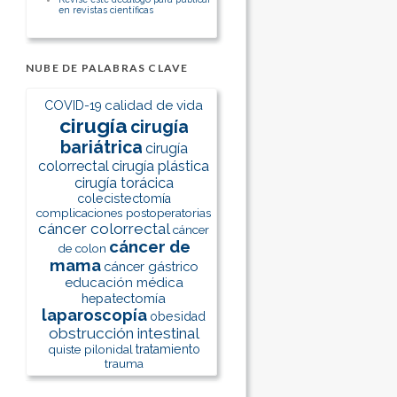
en revistas científicas
NUBE DE PALABRAS CLAVE
calidad de vida
COVID-19
cirugía
cirugía
bariátrica
cirugía
colorrectal
cirugía plástica
cirugía torácica
colecistectomía
complicaciones postoperatorias
cáncer colorrectal
cáncer
cáncer de
de colon
mama
cáncer gástrico
educación médica
hepatectomía
laparoscopía
obesidad
obstrucción intestinal
quiste pilonidal
tratamiento
trauma