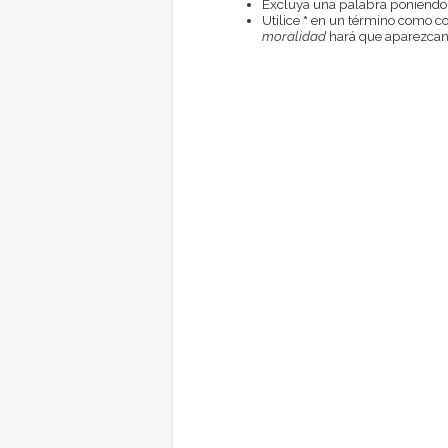
Excluya una palabra poniendo
Utilice
*
en un término como com
moralidad
hará que aparezcan 