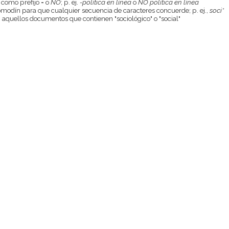
 como prefijo
-
o
NO
; p. ej.
-política en línea
o
NO política en línea
odín para que cualquier secuencia de caracteres concuerde; p. ej.,
soci*
aquellos documentos que contienen "sociológico" o "social"