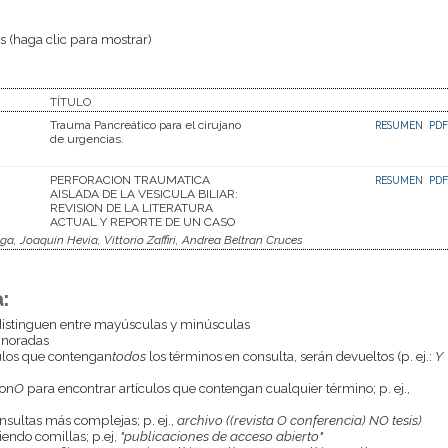
 (haga clic para mostrar)
TÍTULO
Trauma Pancreático para el cirujano
RESUMEN
PDF
de urgencias.
PERFORACION TRAUMATICA
RESUMEN
PDF
AISLADA DE LA VESICULA BILIAR:
REVISION DE LA LITERATURA
ACTUAL Y REPORTE DE UN CASO
a, Joaquin Hevia, Vittorio Zaffiri, Andrea Beltran Cruces
:
istinguen entre mayúsculas y minúsculas
gnoradas
culos que contengan
todos
los términos en consulta, serán devueltos (p. ej.:
Y
con
O
para encontrar artículos que contengan cualquier término; p. ej.,
onsultas más complejas; p. ej.,
archivo ((revista O conferencia) NO tesis)
endo comillas; p.ej,
"publicaciones de acceso abierto"