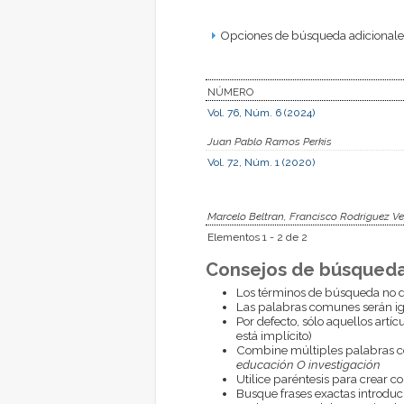
Opciones de búsqueda adicionales
NÚMERO
Vol. 76, Núm. 6 (2024)
Juan Pablo Ramos Perkis
Vol. 72, Núm. 1 (2020)
Marcelo Beltran, Francisco Rodriguez Veg
Elementos 1 - 2 de 2
Consejos de búsqueda
Los términos de búsqueda no d
Las palabras comunes serán i
Por defecto, sólo aquellos artí
está implícito)
Combine múltiples palabras 
educación O investigación
Utilice paréntesis para crear c
Busque frases exactas introduci