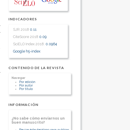
INDICADORES
SJR 2018
0.11
CiteScore 2018
0.09
SciELO Index 2018:
0.0964
Google h5-index
CONTENIDO DE LA REVISTA
Navegar
Por edición
Por autor
Por título
INFORMACIÓN
¿No sabe cómo enviarnos un
buen manuscrito?
Revise éste decálogo para publicar