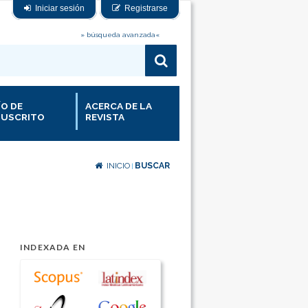
Iniciar sesión
Registrarse
» búsqueda avanzada«
ÍO DE
ACERCA DE LA
USCRITO
REVISTA
INICIO
BUSCAR
|
INDEXADA EN