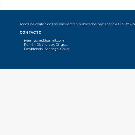
Todos los contenidos se encuentran publicados bajo licencia CC-BY 4.0
CONTACTO
jyarmuched@gmail.com
Román Díaz N°205 Of. 401.
Providencia, Santiago, Chile