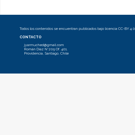
Todos los contenidos se encuentran publicados bajo licencia CC-BY 4.0
CONTACTO
jyarmuched@gmail.com
Román Díaz N°205 Of. 401.
Providencia, Santiago, Chile