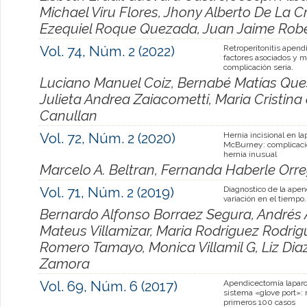
Michael Viru Flores, Jhony Alberto De La C
Ezequiel Roque Quezada, Juan Jaime Robe
Vol. 74, Núm. 2 (2022)
Retroperitonitis apendi
factores asociados y 
complicación seria.
Luciano Manuel Coiz, Bernabé Matías Ques
Julieta Andrea Zaiacometti, Maria Cristina
Canullan
Vol. 72, Núm. 2 (2020)
Hernia incisional en l
McBurney: complicaci
hernia inusual
Marcelo A. Beltran, Fernanda Haberle Orr
Vol. 71, Núm. 2 (2019)
Diagnostico de la apend
variación en el tiempo.
Bernardo Alfonso Borraez Segura, Andrés A
Mateus Villamizar, Maria Rodriguez Rodrig
Romero Tamayo, Monica Villamil G, Liz Diaz
Zamora
Vol. 69, Núm. 6 (2017)
Apendicectomía laparo
sistema «glove port»:
primeros 100 casos