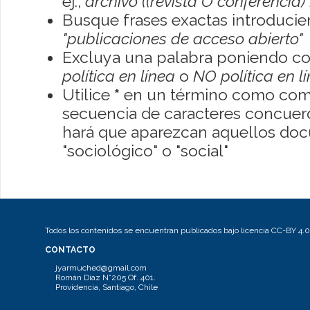
ej.,
archivo ((revista O conferencia)
Busque frases exactas introducien
"publicaciones de acceso abierto"
Excluya una palabra poniendo co
política en línea
o
NO política en l
Utilice
*
en un término como como
secuencia de caracteres concuerde
hará que aparezcan aquellos do
"sociológico" o "social"
Todos los contenidos se encuentran publicados bajo licencia CC-BY 4.0
CONTACTO
jyarmuched@gmail.com
Román Díaz N°205 Of. 401.
Providencia, Santiago, Chile