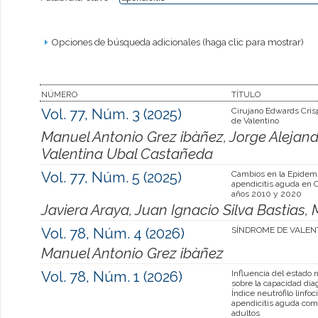
Opciones de búsqueda adicionales (haga clic para mostrar)
NÚMERO
TÍTULO
Vol. 77, Núm. 3 (2025)
Cirujano Edwards Cris
de Valentino
Manuel Antonio Grez ibàñez, Jorge Alejand
Valentina Ubal Castañeda
Vol. 77, Núm. 5 (2025)
Cambios en la Epidemi
apendicitis aguda en C
años 2010 y 2020
Javiera Araya, Juan Ignacio Silva Bastias,
Vol. 78, Núm. 4 (2026)
SÍNDROME DE VALENT
Manuel Antonio Grez ibàñez
Vol. 78, Núm. 1 (2026)
Influencia del estado n
sobre la capacidad dia
Índice neutrófilo linfoci
apendicitis aguda com
adultos