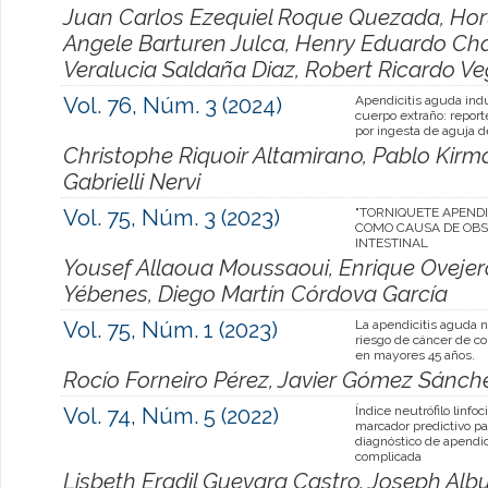
Juan Carlos Ezequiel Roque Quezada, Horus
Angele Barturen Julca, Henry Eduardo Cha
Veralucia Saldaña Diaz, Robert Ricardo V
Vol. 76, Núm. 3 (2024)
Apendicitis aguda ind
cuerpo extraño: report
por ingesta de aguja d
Christophe Riquoir Altamirano, Pablo Kir
Gabrielli Nervi
Vol. 75, Núm. 3 (2023)
"TORNIQUETE APEND
COMO CAUSA DE OB
INTESTINAL
Yousef Allaoua Moussaoui, Enrique Ovejer
Yébenes, Diego Martín Córdova García
Vol. 75, Núm. 1 (2023)
La apendicitis aguda 
riesgo de cáncer de c
en mayores 45 años.
Rocío Forneiro Pérez, Javier Gómez Sánch
Vol. 74, Núm. 5 (2022)
Índice neutrófilo linfoc
marcador predictivo pa
diagnóstico de apendic
complicada
Lisbeth Eradil Guevara Castro, Joseph Al