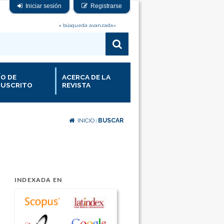
Iniciar sesión
Registrarse
» búsqueda avanzada«
ÍO DE
ACERCA DE LA
USCRITO
REVISTA
INICIO
BUSCAR
|
INDEXADA EN