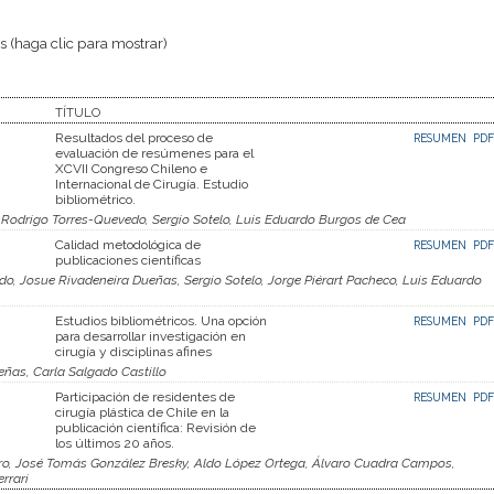
 (haga clic para mostrar)
TÍTULO
Resultados del proceso de
RESUMEN
PDF
evaluación de resúmenes para el
XCVII Congreso Chileno e
Internacional de Cirugía. Estudio
bibliométrico.
o Rodrigo Torres-Quevedo, Sergio Sotelo, Luis Eduardo Burgos de Cea
Calidad metodológica de
RESUMEN
PDF
publicaciones científicas
o, Josue Rivadeneira Dueñas, Sergio Sotelo, Jorge Piérart Pacheco, Luis Eduardo
Estudios bibliométricos. Una opción
RESUMEN
PDF
para desarrollar investigación en
cirugía y disciplinas afines
eñas, Carla Salgado Castillo
Participación de residentes de
RESUMEN
PDF
cirugía plástica de Chile en la
publicación científica: Revisión de
los últimos 20 años.
aro, José Tomás González Bresky, Aldo López Ortega, Álvaro Cuadra Campos,
rrari