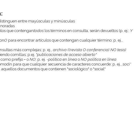
:
istinguen entre mayúsculas y minúsculas
gnoradas
culos que contengan
todos
los términos en consulta, serán devueltos (p. ej.:
Y
con
O
para encontrar artículos que contengan cualquier término; p. ej.,
onsultas más complejas; p. ej.,
archivo ((revista O conferencia) NO tesis)
endo comillas; p.ej,
"publicaciones de acceso abierto"
 como prefijo
-
o
NO
; p. ej.
-política en línea
o
NO política en línea
odín para que cualquier secuencia de caracteres concuerde; p. ej.,
soci*
aquellos documentos que contienen "sociológico" o "social"