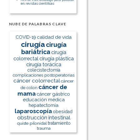
en revistas científicas
NUBE DE PALABRAS CLAVE
calidad de vida
COVID-19
cirugía
cirugía
bariátrica
cirugía
colorrectal
cirugía plástica
cirugía torácica
colecistectomía
complicaciones postoperatorias
cáncer colorrectal
cáncer
cáncer de
de colon
mama
cáncer gástrico
educación médica
hepatectomía
laparoscopía
obesidad
obstrucción intestinal
quiste pilonidal
tratamiento
trauma