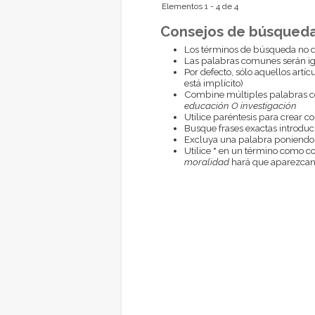
Elementos 1 - 4 de 4
Consejos de búsqueda
Los términos de búsqueda no d
Las palabras comunes serán i
Por defecto, sólo aquellos artí
está implícito)
Combine múltiples palabras 
educación O investigación
Utilice paréntesis para crear c
Busque frases exactas introduci
Excluya una palabra poniendo
Utilice
*
en un término como com
moralidad
hará que aparezcan 