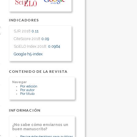
INDICADORES
SJR 2018
0.11
CiteScore 2018
0.09
SciELO Index 2018:
0.0964
Google h5-index
CONTENIDO DE LA REVISTA
Navegar
Por edición
Por autor
Por título
INFORMACIÓN
¿No sabe cómo enviarnos un
buen manuscrito?
Revise éste decálogo para publicar