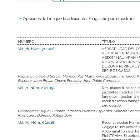
Opciones de búsqueda adicionales (haga clic para mostrar)
NÚMERO
TÍTULO
Vol. 78, Núm. 3 (2026)
VERSATILIDAD DEL 
VERTICAL DE MÚSCU
ABDOMINAL (VRAM) 
RECONSTRUCCIONES
DE ZONA PERINEAL Y
SERIE DE CASOS.
Miguel Luis Obaíd García, Mariana Paz Matamoros Zapata, Fernanda Paz
Escobar, Juan Emilio Cheyre Forestier, Juan Pablo Camacho
Vol. 71, Núm. 2 (2019)
Resultados funcionale
pacientes tratados con
faringolaringectomia y
reconstrucción farínge
pediculado.
Glomaryeth Luque Sulbaran, Marcelo Fuentes Espinoza, Marcelo Sánch
Ruiz Luna, Dahiana Pulgar Boin
Vol. 70, Núm. 6 (2018)
Reconstrucción Mamar
Colgajo Musculocután
Abdominal con Isla Tr
Piel (TRAM): Experienc
en Hospital El Pino.