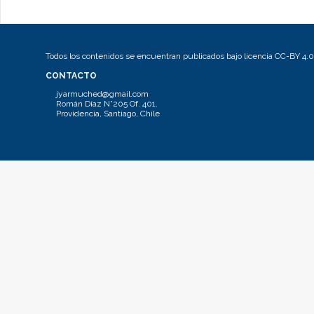
Todos los contenidos se encuentran publicados bajo licencia CC-BY 4.0
CONTACTO
jyarmuched@gmail.com
Román Díaz N°205 Of. 401.
Providencia, Santiago, Chile