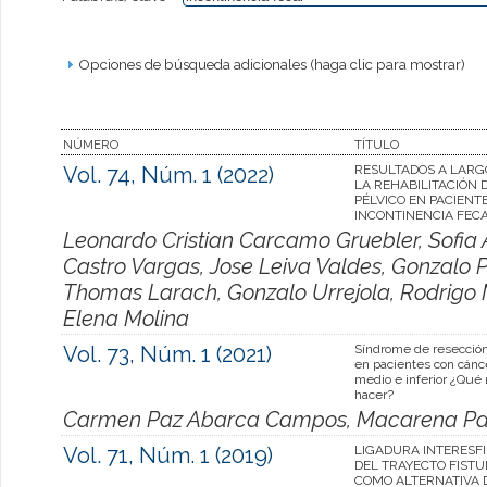
Opciones de búsqueda adicionales (haga clic para mostrar)
NÚMERO
TÍTULO
Vol. 74, Núm. 1 (2022)
RESULTADOS A LARG
LA REHABILITACIÓN D
PÉLVICO EN PACIENT
INCONTINENCIA FEC
Leonardo Cristian Carcamo Gruebler, Sofia 
Castro Vargas, Jose Leiva Valdes, Gonzalo Pa
Thomas Larach, Gonzalo Urrejola, Rodrigo M
Elena Molina
Vol. 73, Núm. 1 (2021)
Síndrome de resección 
en pacientes con cánc
medio e inferior ¿Qu
hacer?
Carmen Paz Abarca Campos, Macarena Paz
Vol. 71, Núm. 1 (2019)
LIGADURA INTERESF
DEL TRAYECTO FISTUL
COMO ALTERNATIVA 