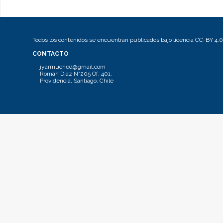
Todos los contenidos se encuentran publicados bajo licencia CC-BY 4.0
CONTACTO
jyarmuched@gmail.com
Román Díaz N°205 Of. 401.
Providencia, Santiago, Chile