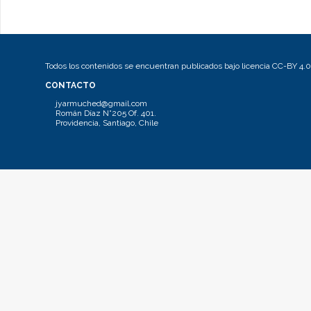
Todos los contenidos se encuentran publicados bajo licencia CC-BY 4.0
CONTACTO
jyarmuched@gmail.com
Román Díaz N°205 Of. 401.
Providencia, Santiago, Chile