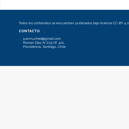
Todos los contenidos se encuentran publicados bajo licencia CC-BY 4.0
CONTACTO
jyarmuched@gmail.com
Román Díaz N°205 Of. 401.
Providencia, Santiago, Chile