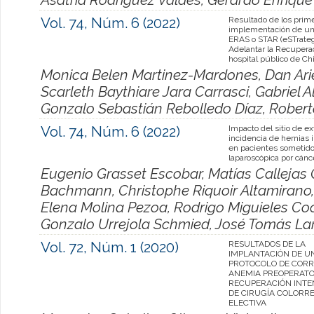
Vol. 74, Núm. 6 (2022)
­Resultado de los prim
implementación de un 
ERAS o STAR (eSTrateg
Adelantar la Recupera
hospital público de Chi
Monica Belen Martinez-Mardones, Dan Arie
Scarleth Baythiare Jara Carrasci, Gabriel
Gonzalo Sebastián Rebolledo Díaz, Rober
Vol. 74, Núm. 6 (2022)
Impacto del sitio de ex
incidencia de hernias 
en pacientes sometido
laparoscópica por cánce
Eugenio Grasset Escobar, Matías Callejas
Bachmann, Christophe Riquoir Altamirano, A
Elena Molina Pezoa, Rodrigo Miguieles Cocc
Gonzalo Urrejola Schmied, José Tomás La
Vol. 72, Núm. 1 (2020)
RESULTADOS DE LA
IMPLANTACIÓN DE U
PROTOCOLO DE CORR
ANEMIA PREOPERATO
RECUPERACIÓN INTE
DE CIRUGÍA COLORR
ELECTIVA