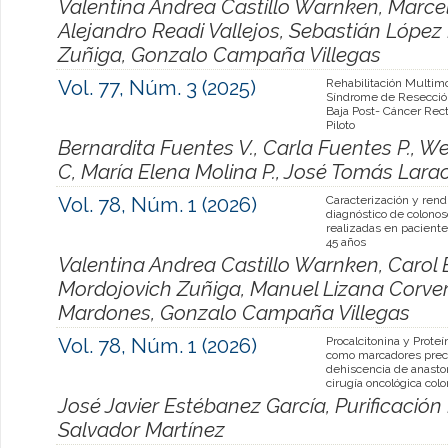
Valentina Andrea Castillo Warnken, Marce
Alejandro Readi Vallejos, Sebastián Lópe
Zuñiga, Gonzalo Campaña Villegas
Vol. 77, Núm. 3 (2025)
Rehabilitación Multimo
Síndrome de Resección
Baja Post- Cáncer Rect
Piloto
Bernardita Fuentes V., Carla Fuentes P., W
C, María Elena Molina P., José Tomás Larac
Vol. 78, Núm. 1 (2026)
Caracterización y ren
diagnóstico de colonos
realizadas en pacient
45 años
Valentina Andrea Castillo Warnken, Carol
Mordojovich Zuñiga, Manuel Lizana Corve
Mardones, Gonzalo Campaña Villegas
Vol. 78, Núm. 1 (2026)
Procalcitonina y Prote
como marcadores prec
dehiscencia de anast
cirugía oncológica colo
José Javier Estébanez García, Purificación
Salvador Martínez