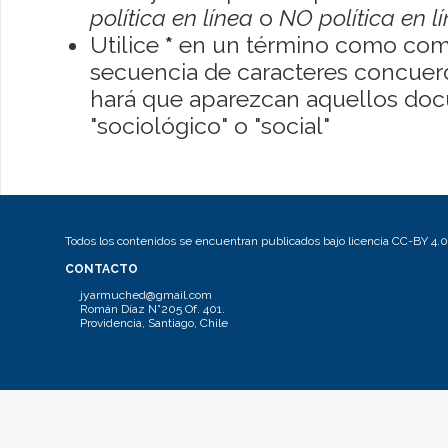
política en línea
o
NO política en l
Utilice
*
en un término como como
secuencia de caracteres concuerde
hará que aparezcan aquellos do
"sociológico" o "social"
Todos los contenidos se encuentran publicados bajo licencia CC-BY 4.0
CONTACTO
jyarmuched@gmail.com
Román Díaz N°205 Of. 401.
Providencia, Santiago, Chile