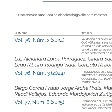
Opciones de búsqueda adicionales (haga clic para mostrar)
NÚMERO
TÍTULO
Vol. 76, Núm. 2 (2024)
Validación del cuesti
QLQ -CR29 para evalua
calidad de vida relacio
salud de personas adu
cáncer colorrectal en C
Luz Alejandra Lorca Parraguez, Cinara Sac
Leao Ribeiro, Rodrigo Vidal, Gonzalo Rebo
Vol. 76, Núm. 3 (2024)
RESULTADOS DEL US
PRÓTESIS ENDOSCÓP
COLORRECTAL. 15 AÑ
EXPERIENCIA.
Diego García Prado, Jorge Arche Prats, Ma
Readi Vallejos, Eduardo Mordojovich Zuñi
Vol. 77, Núm. 6 (2025)
Evaluación del Cumpl
Indicadores de Calidad
por Cáncer Colorrectal