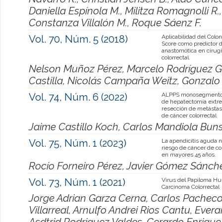
Daniella Espínola M., Militza Romagnolli R.
Constanza Villalón M., Roque Sáenz F.
Vol. 70, Núm. 5 (2018)
Aplicabilidad del Col
Score como predictor de
anastomótica en cirug
colorrectal.
Nelson Muñoz Pérez, Marcelo Rodríguez Go
Castilla, Nicolás Campaña Weitz, Gonzal
Vol. 74, Núm. 6 (2022)
ALPPS monosegmento,
de hepatectomía extr
resección de metástas
de cáncer colorrectal
Jaime Castillo Koch, Carlos Mandiola Buns
Vol. 75, Núm. 1 (2023)
La apendicitis aguda 
riesgo de cáncer de c
en mayores 45 años.
Rocío Forneiro Pérez, Javier Gómez Sánch
Vol. 73, Núm. 1 (2021)
Virus del Papiloma H
Carcinoma Colorrectal
Jorge Adrian Garza Cerna, Carlos Pacheco
Villarreal, Arnulfo Andrei Rios Cantu, Evera
Asdtrid Rodriguez Valdes, Gerardo Enriq