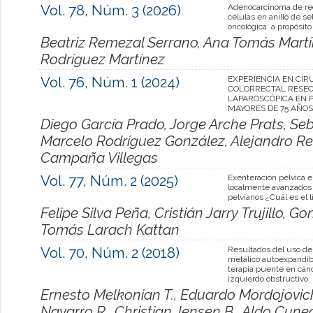
Vol. 78, Núm. 3 (2026)
Adenocarcinoma de re
células en anillo de se
oncológica: a propósit
Beatriz Remezal Serrano, Ana Tomás Martí
Rodríguez Martínez
Vol. 76, Núm. 1 (2024)
EXPERIENCIA EN CIR
COLORRECTAL RESEC
LAPAROSCÓPICA EN 
MAYORES DE 75 AÑOS
Diego García Prado, Jorge Arche Prats, Se
Marcelo Rodríguez González, Alejandro Rea
Campaña Villegas
Vol. 77, Núm. 2 (2025)
Exenteración pélvica 
localmente avanzados 
pelvianos ¿Cuál es el 
Felipe Silva Peña, Cristián Jarry Trujillo, 
Tomás Larach Kattan
Vol. 70, Núm. 2 (2018)
Resultados del uso de
metálico autoexpandi
terapia puente en cán
izquierdo obstructivo
Ernesto Melkonian T., Eduardo Mordojovich 
Navarro R., Christian Jensen B., Aldo Cune