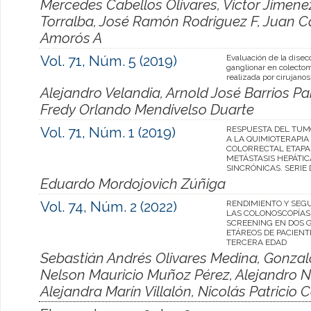
Mercedes Cabellos Olivares, Victor Jimene
Torralba, José Ramón Rodriguez F, Juan Ca
Amorós A
Vol. 71, Núm. 5 (2019)
Evaluación de la disec
ganglionar en colectom
realizada por cirujano
Alejandro Velandia, Arnold José Barrios P
Fredy Orlando Mendivelso Duarte
Vol. 71, Núm. 1 (2019)
RESPUESTA DEL TUM
A LA QUIMIOTERAPIA
COLORRECTAL ETAPA 
METÁSTASIS HEPÁTIC
SINCRÓNICAS. SERIE
Eduardo Mordojovich Zúñiga
Vol. 74, Núm. 2 (2022)
RENDIMIENTO Y SEG
LAS COLONOSCOPÍAS
SCREENING EN DOS 
ETÁREOS DE PACIENT
TERCERA EDAD
Sebastián Andrés Olivares Medina, Gonzal
Nelson Mauricio Muñoz Pérez, Alejandro Ni
Alejandra Marín Villalón, Nicolás Patrici