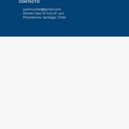
CONTACTO
jyarmuched@gmail.com
Román Díaz N°205 Of. 401.
Providencia, Santiago, Chile