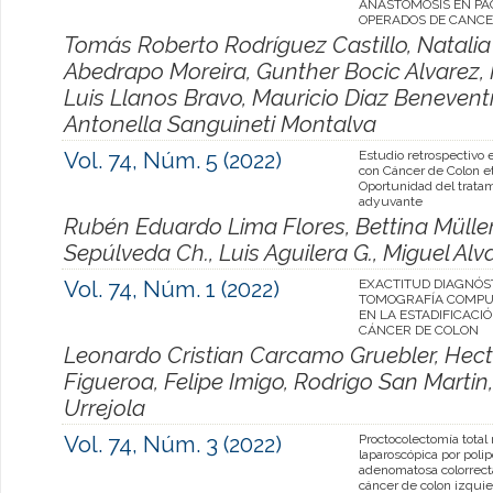
ANASTOMOSIS EN PA
OPERADOS DE CANCE
Tomás Roberto Rodríguez Castillo, Natali
Abedrapo Moreira, Gunther Bocic Alvarez,
Luis Llanos Bravo, Mauricio Diaz Beneventi
Antonella Sanguineti Montalva
Vol. 74, Núm. 5 (2022)
Estudio retrospectivo 
con Cáncer de Colon eta
Oportunidad del trata
adyuvante
Rubén Eduardo Lima Flores, Bettina Müller,
Sepúlveda Ch., Luis Aguilera G., Miguel Alv
Vol. 74, Núm. 1 (2022)
EXACTITUD DIAGNÓST
TOMOGRAFÍA COMPU
EN LA ESTADIFICACI
CÁNCER DE COLON
Leonardo Cristian Carcamo Gruebler, Hect
Figueroa, Felipe Imigo, Rodrigo San Martin
Urrejola
Vol. 74, Núm. 3 (2022)
Proctocolectomía total 
laparoscópica por polip
adenomatosa colorrecta
cáncer de colon izqui