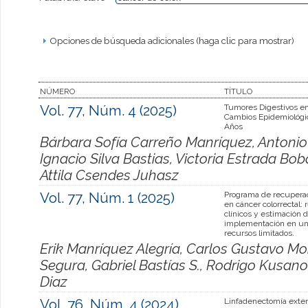
Opciones de búsqueda adicionales (haga clic para mostrar)
NÚMERO
TÍTULO
Vol. 77, Núm. 4 (2025)
Tumores Digestivos en
Cambios Epidemiológi
Años
Bárbara Sofía Carreño Manríquez, Antoni
Ignacio Silva Bastias, Victoria Estrada Bo
Attila Csendes Juhasz
Vol. 77, Núm. 1 (2025)
Programa de recupera
en cáncer colorrectal: 
clínicos y estimación d
implementación en un 
recursos limitados.
Erik Manríquez Alegría, Carlos Gustavo M
Segura, Gabriel Bastías S., Rodrigo Kusan
Diaz
Vol. 76, Núm. 4 (2024)
Linfadenectomía exte