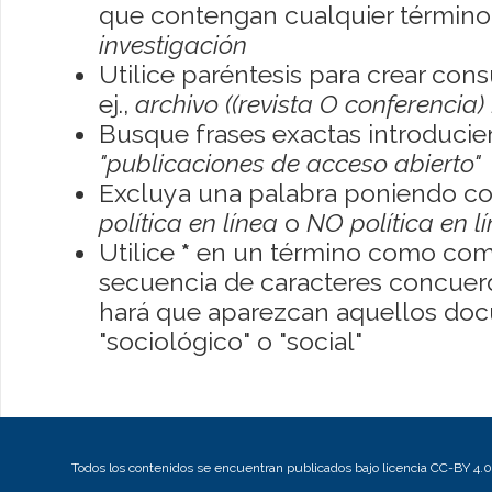
que contengan cualquier término; 
investigación
Utilice paréntesis para crear con
ej.,
archivo ((revista O conferencia)
Busque frases exactas introducien
"publicaciones de acceso abierto"
Excluya una palabra poniendo co
política en línea
o
NO política en l
Utilice
*
en un término como como
secuencia de caracteres concuerde
hará que aparezcan aquellos do
"sociológico" o "social"
Todos los contenidos se encuentran publicados bajo licencia CC-BY 4.0