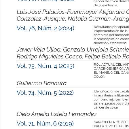
cáncer de colon derech
de la evidencia.
Luis José Palacios-Fuenmayor, Alejandra 
Gonzalez-Ausique, Natalia Guzman-Aran
Vol. 76, Núm. 2 (2024)
Resultados perioperato
implementación de la 
completa del mesocolo
laparoscópica en cánce
derecho y transverso
Javier Vela Ulloa, Gonzalo Urrejola Schmi
Rodrigo Miguieles Cocco, Felipe Bellolio 
Vol. 75, Núm. 4 (2023)
ROL ACTUAL DEL AN
CARCINOEMBRIONARI
EL MANEJO DEL CAN
COLON
Guillermo Bannura
Vol. 74, Núm. 5 (2022)
Identificación de célul
inmunitarias infiltrant
complejo microambien
para el pronóstico y di
cáncer de colon
Cielo Amelia Estela Fernandez
Vol. 71, Núm. 6 (2019)
SARCOPENIA COMO 
PREDICTIVO DE DEHI