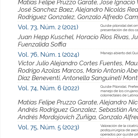
Matias Felipe Pruzzo Garate, Jose Ignaci
José Sanchez Baez, Alejandro Nicolás Read
Rodriguez Gonzalez, Gonzalo Alfredo Cam
Vol. 73, Núm. 2 (2021)
Quiste pilonidal del om
presentación de dos c
Juan Hepp Kuschel, Horacio Rios Rivas, J
Fuenzalida Soffia
Vol. 76, Núm. 1 (2024)
Manejo abierto del Qui
Victor Julio Alejandro Cortes Fuentes, Ma
Rodrigo Azolas Marcos, Mario Antonio Abed
Diaz Beneventi, Antonella Sanguineti Mont
Vol. 74, Núm. 6 (2022)
Quiste Pilonidal. Pref
manejo de los cirujan
colorrectales de Latin
Matías Felipe Pruzzo Garate, Alejandro Nic
Andrés Rodriguez Gonzalez, Sebastián An
Andrés Mordojovich Zuñiga, Gonzalo Alfr
Vol. 75, Núm. 5 (2023)
Valoración de la cicatri
postquirúrgica de pac
operados por quiste pi