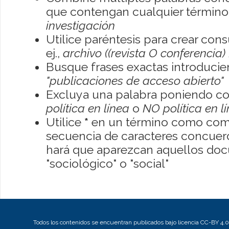
que contengan cualquier término; 
investigación
Utilice paréntesis para crear con
ej.,
archivo ((revista O conferencia)
Busque frases exactas introducien
"publicaciones de acceso abierto"
Excluya una palabra poniendo co
política en línea
o
NO política en l
Utilice
*
en un término como como
secuencia de caracteres concuerde
hará que aparezcan aquellos do
"sociológico" o "social"
Todos los contenidos se encuentran publicados bajo licencia CC-BY 4.0