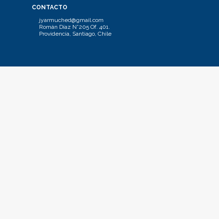
CONTACTO
jyarmuched@gmail.com
Román Díaz N°205 Of. 401.
Providencia, Santiago, Chile