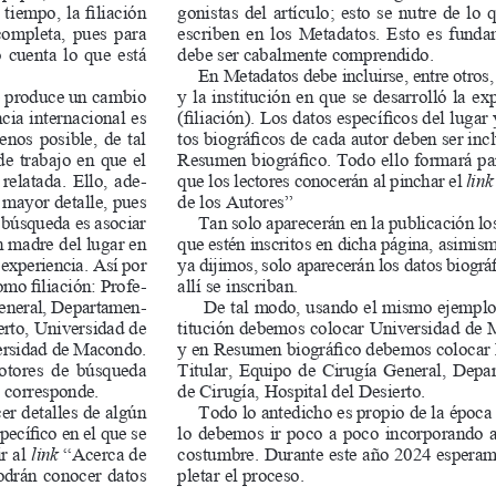
tiempo,
la
filiación
gonistas
del
artículo;
esto
se
nutre
de
lo
q
completa,
pues
para
escriben
en
los
Metadatos.
Esto
es
funda
o
cuenta
lo
que
está
debe
ser
cabalmente
comprendido.
En
Metadatos
debe
incluirse,
entre
otros,
produce
un
cambio
y
la
institución
en
que
se
desarrolló
la
exp
ncia
internacional
es
(filiación).
Los
datos
específicos
del
lugar
enos
posible,
de
tal
tos
biográficos
de
cada
autor
deben
ser
inc
de
trabajo
en
que
el
Resumen
biográfico.
Todo
ello
formará
pa
relatada.
Ello,
ade
-
que
los
lectores
conocerán
al
pinchar
el
link
mayor
detalle,
pues
de
los
Autores”
búsqueda
es
asociar
Tan
solo
aparecerán
en
la
publicación
lo
n
madre
del
lugar
en
que
estén
inscritos
en
dicha
página,
asimism
experiencia.
Así
por
ya
dijimos,
solo
aparecerán
los
datos
biográ
omo
filiación:
Profe
-
allí
se
inscriban.
eneral,
Departamen
-
De
tal
modo,
usando
el
mismo
ejemplo
rto,
Universidad
de
titución
debemos
colocar
Universidad
de
rsidad
de
Macondo.
y
en
Resumen
biográfico
debemos
colocar
otores
de
búsqueda
Titular,
Equipo
de
Cirugía
General,
Depar
corresponde.
de
Cirugía,
Hospital
del
Desierto.
er
detalles
de
algún
Todo
lo
antedicho
es
propio
de
la
época
pecífico
en
el
que
se
lo
debemos
ir
poco
a
poco
incorporando
ir
al
 “Acerca de 
costumbre.
Durante
este
año
2024
espera
link
odrán
conocer
datos
pletar
el
proceso.