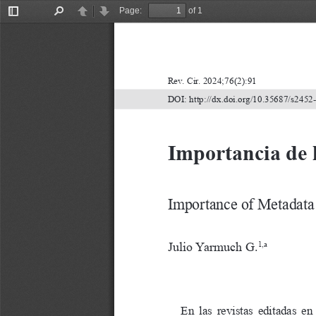
Page:
of 1
Toggle
Find
Previous
Next
Sidebar
Rev. Cir. 2024;76(2):91
DOI:
http://dx.doi.org/10.35687/s245
Importancia de l
Importance
of
Metadata
Julio
Yarmuch
G.
1,a
En
las
revistas
editadas
en