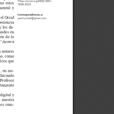
https://orcid.org/0000-0001-
a
ue
estos
7858-3929
mental
y
.
Correspondencia a:
el
Orcid
jyarmuched@gmail.com
eriencia
y
los
da
-
luidos
en
rte
de
lo
 “Acerca 
s
autores
o,
como
ficos
que
,
en
ins
-
Macondo
Profesor
tamento
digital
y
a
nuestra
mos
com
-