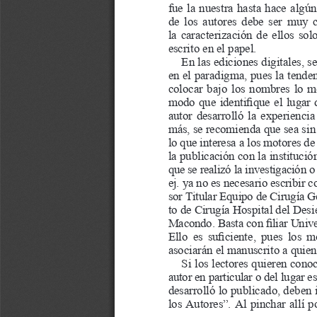
fue
la
nuestra
hasta
hace
algún
de
los
autores
debe
ser
muy
la
caracterización
de
ellos
sol
escrito
en
el
papel.
En
las
ediciones
digitales,
se
en
el
paradigma,
pues
la
tende
colocar
bajo
los
nombres
lo
m
modo
que
identifique
el
lugar
autor
desarrolló
la
experiencia
más,
se
recomienda
que
sea
sin
lo
que
interesa
a
los
motores
de
la
publicación
con
la
institució
que
se
realizó
la
investigación
o
ej.
ya
no
es
necesario
escribir
c
sor
Titular
Equipo
de
Cirugía
G
to
de
Cirugía
Hospital
del
Desie
Macondo.
Basta
con
filiar
Unive
Ello
es
suficiente,
pues
los
m
asociarán
el
manuscrito
a
quien
Si
los
lectores
quieren
conoc
autor
en
particular
o
del
lugar
es
desarrolló
lo
publicado,
deben
los
Autores”.
Al
pinchar
allí
p