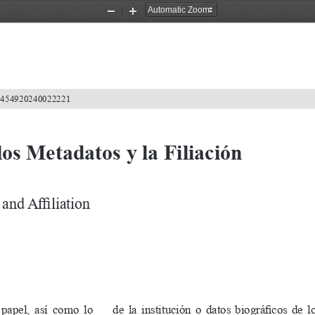
Zoom
Zoom
Out
In
2-4549202400
22221
os Metadatos y la Filiación
and
Affiliation
papel,
así
como
lo
de
la
institución
o
datos
biográficos
de
l