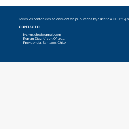
Todos los contenidos se encuentran publicados bajo licencia CC-BY 4.0
CONTACTO
jyarmuched@gmail.com
Román Díaz N°205 Of. 401.
Providencia, Santiago, Chile