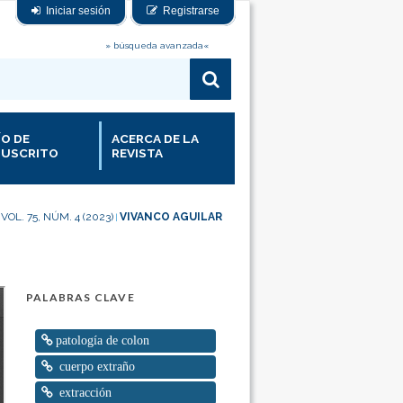
Iniciar sesión
Registrarse
» búsqueda avanzada«
ÍO DE
ACERCA DE LA
USCRITO
REVISTA
VOL. 75, NÚM. 4 (2023)
VIVANCO AGUILAR
|
|
PALABRAS CLAVE
patología de colon
cuerpo extraño
extracción