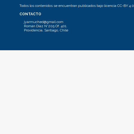
Todos los contenidos se encuentran publicados bajo licencia CC-BY 4.0
CONTACTO
jyarmuched@gmail.com
Román Díaz N°205 Of. 401.
Providencia, Santiago, Chile