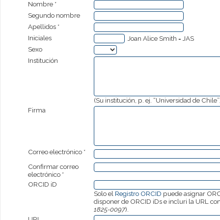
Nombre *
Segundo nombre
Apellidos *
Iniciales
Joan Alice Smith = JAS
Sexo
Institución
(Su institución, p. ej. “Universidad de Chile”
Firma
Correo electrónico *
Confirmar correo
electrónico *
ORCID iD
Solo el
Registro ORCID
puede asignar ORCI
disponer de ORCID iDs e incluri la URL co
1825-0097
).
URL