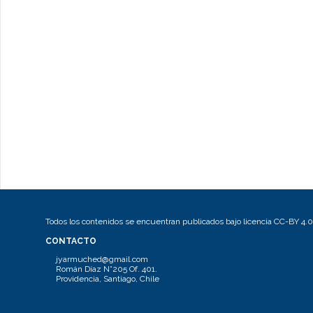
Todos los contenidos se encuentran publicados bajo licencia CC-BY 4.0
CONTACTO
jyarmuched@gmail.com
Román Díaz N°205 Of. 401.
Providencia, Santiago, Chile