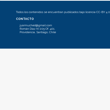
Todos los contenidos se encuentran publicados bajo licencia CC-BY 4.0
CONTACTO
jyarmuched@gmail.com
Román Díaz N°205 Of. 401.
Providencia, Santiago, Chile