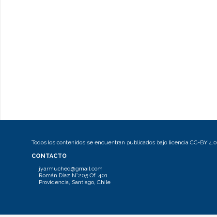
Todos los contenidos se encuentran publicados bajo licencia CC-BY 4.0
CONTACTO
jyarmuched@gmail.com
Román Díaz N°205 Of. 401.
Providencia, Santiago, Chile