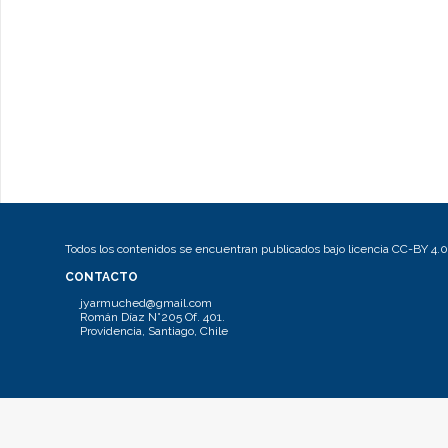
Todos los contenidos se encuentran publicados bajo licencia CC-BY 4.0
CONTACTO
jyarmuched@gmail.com
Román Díaz N°205 Of. 401.
Providencia, Santiago, Chile