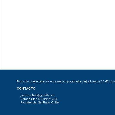
Todos los contenidos se encuentran publicados bajo licencia CC-BY 4.0
CONTACTO
jyarmuched@gmail.com
Román Díaz N°205 Of. 401.
Providencia, Santiago, Chile