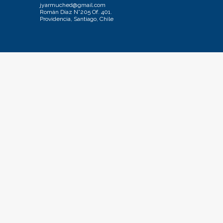
jyarmuched@gmail.com
Román Díaz N°205 Of. 401.
Providencia, Santiago, Chile