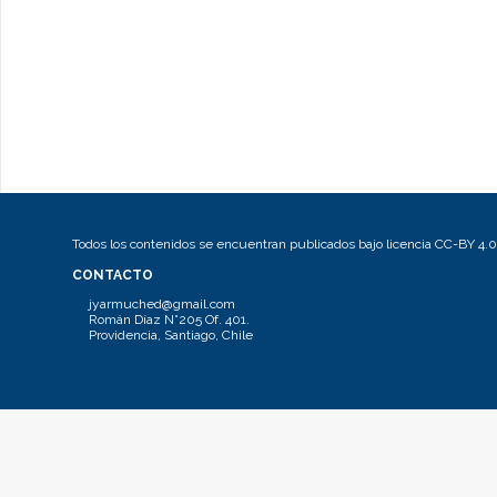
Todos los contenidos se encuentran publicados bajo licencia CC-BY 4.0
CONTACTO
jyarmuched@gmail.com
Román Díaz N°205 Of. 401.
Providencia, Santiago, Chile