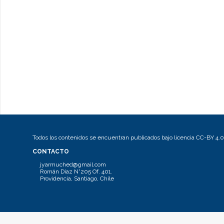
Todos los contenidos se encuentran publicados bajo licencia CC-BY 4.0
CONTACTO
jyarmuched@gmail.com
Román Díaz N°205 Of. 401.
Providencia, Santiago, Chile