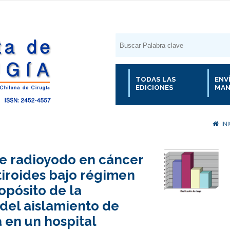
TODAS LAS
ENV
EDICIONES
MAN
INI
e radioyodo en cáncer
tiroides bajo régimen
ropósito de la
del aislamiento de
 en un hospital