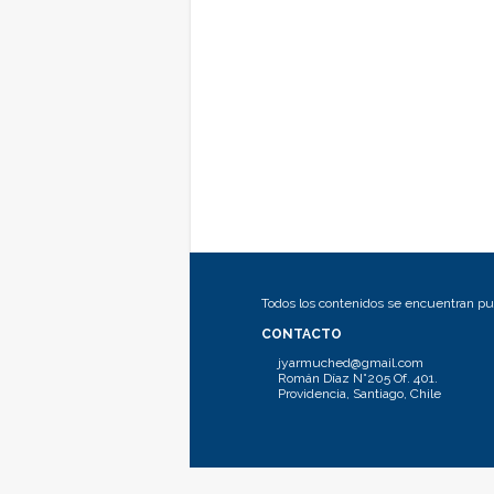
Todos los contenidos se encuentran pub
CONTACTO
jyarmuched@gmail.com
Román Díaz N°205 Of. 401.
Providencia, Santiago, Chile