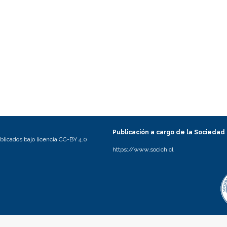
Publicación a cargo de la Sociedad
licados bajo licencia CC-BY 4.0
https://www.socich.cl