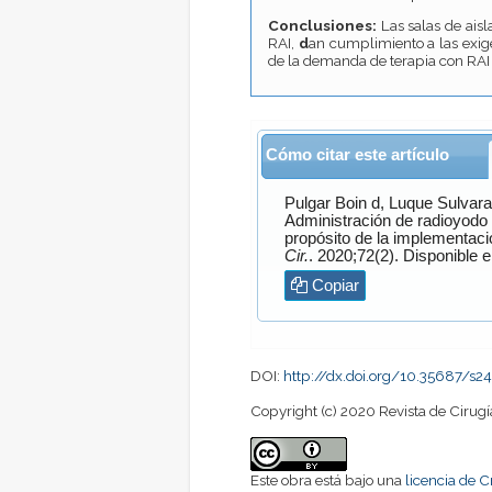
Conclusiones:
Las salas de ais
RAI,
d
an cumplimiento a las exig
de la demanda de terapia con RAI 
Cómo citar este artículo
Pulgar Boin
d,
Luque Sulvar
Administración de radioyodo e
propósito de la implementació
Cir.
. 2020;72(2). Disponib
Copiar
DOI:
http://dx.doi.org/10.35687/s
Copyright (c) 2020 Revista de Cirugí
Este obra está bajo una
licencia de 