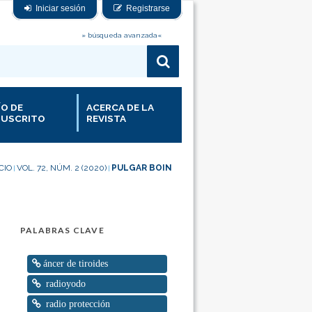
Iniciar sesión
Registrarse
» búsqueda avanzada«
ÍO DE
ACERCA DE LA
USCRITO
REVISTA
CIO
VOL. 72, NÚM. 2 (2020)
PULGAR BOIN
|
|
PALABRAS CLAVE
áncer de tiroides
radioyodo
radio protección