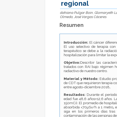
regional
dahiana Pulgar Boin, Glomaryeth L
Olmedo, José Vargas Cáceres
Resumen
Introducción:
El cáncer diferen
El uso selectivo de terapia con
terapéutico se debe a la radiac
hospitalización para limitar la exp
Objetivo:
Describir las caracte
tratados con RAI bajo régimen ho
radiactivo de nuestro centro.
Material y Método:
Estudio pro
de CDT que requirieron terapia co
entre agosto-diciembre 2018
.
Resultados:
Durante el período 
edad fue 48,6 años±12,6 años. L
150mCi). El promedio de hospitaliz
absorbida <70µSv/h a 1 metro
,
siga en los primeros días tras 
contaminación de las personas de