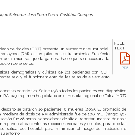
uque Sulvaran, José Parra Parra, Cristóbal Campos
FULL
TEXT
ciado de tiroides (CDT) presenta un aumento nivel mundial.
 radioyodo (RAI) es un pilar de su tratamiento. Su efecto
ión beta, mientras que la gamma hace que sea necesaria la
osición de terceros.
PDF
rísticas demográficas y clínicas de los pacientes con CDT
spitalario y el funcionamiento de las salas de aislamiento
spectivo descriptivo. Se incluyó a todos los pacientes con diagnóstico
n RAI bajo régimen hospitalario en el Hospital regional de Talca (HRT)
descrito se trataron 10 pacientes, 8 mujeres (80%). El promedio de
a mediana de dosis de RAI administrada fue de 100 mCi (rango: 50-
ación fue 28 horas, siendo dados de alta al reportar una tasa de dosis
entregando
al
paciente instrucciones verbales y escritas, para que las
su salida del hospital para minimizar el riesgo de irradiación o
 su entorno.