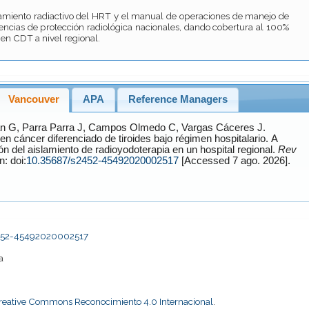
lamiento radiactivo del HRT y el manual de operaciones de manejo de
encias de protección radiológica nacionales, dando cobertura al 100%
en CDT a nivel regional.
Vancouver
APA
Reference Managers
an
G,
Parra Parra
J,
Campos Olmedo
C,
Vargas Cáceres
J.
n cáncer diferenciado de tiroides bajo régimen hospitalario. A
n del aislamiento de radioyodoterapia en un hospital regional.
Rev
le en: doi:
10.35687/s2452-45492020002517
[Accessed 7 ago. 2026].
2452-45492020002517
a
Creative Commons Reconocimiento 4.0 Internacional
.