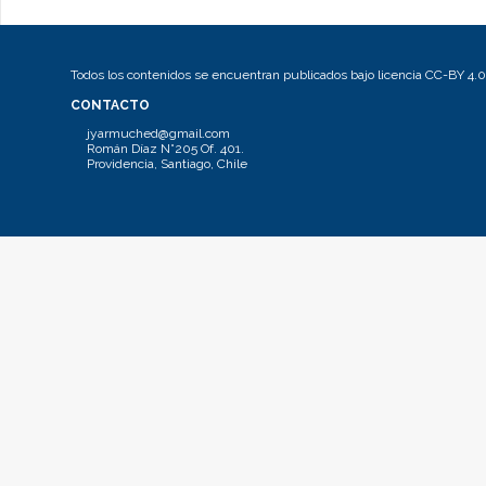
Todos los contenidos se encuentran publicados bajo licencia CC-BY 4.0
CONTACTO
jyarmuched@gmail.com
Román Díaz N°205 Of. 401.
Providencia, Santiago, Chile